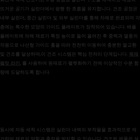
뜨거운 공기가 실린더에서 평행 한 흐름을 유지합니다. 건조 공정은
내부 실린더, 중간 실린더 및 외부 실린더를 통해 차례로 완료되며 각
층에는 특수한 모양의 가이드 플레이트가 장착되어 있습니다. 배플
플레이트에 의해 재료가 특정 높이로 들어 올려진 후 중력과 열풍의
작용으로 나선형 가이드 홈을 따라 천천히 이동하여 충분한 열교환
및 건조를 달성하며,이 건조 시스템은 핵심 전처리 단계입니다.
목재
펠릿 라인
, 를 사용하여 원재료가 펠렛화하기 전에 이상적인 수분 함
량에 도달하도록 합니다.
이 3 실린더 회전식 목재 건조기는 목재 건조에 적합 할뿐만 아니라
농업 및 임업 폐기물, 톱밥, 강 모래 및 비금속 광물 분말과 같은 인공
보드 원료의 가공에도 널리 사용됩니다. 수분 함량이 높고 점도가 높
은 재료의 경우 자가 세척 로터리 건조기는 기존 장비를 기반으로 자
동 세척 장치를 추가합니다. 드럼이 회전하면서 재료가 지속적으로
상승, 혼합 및 건조되어 균일한 건조 효과를 보장합니다.
동시에 자동 세척 시스템은 실린더 내벽의 부착물을 효과적으로 제
거하여 재료의 막힘과 축적을 방지할 수 있습니다. 건조된 제품은 설