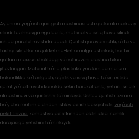
Aylanma yog'och quritgich mashinasi uch qatlamli markaziy
silindr tuzilmasiga ega bo'lib, material va issiq havo silindr
ichida parallel ravishda oqadi. Quritish jarayoni ichki, o'rta va
tashqi silindrlar orqali ketma-ket amalga oshiriladi, har bir
qatlam maxsus shakldagi yo'naltiruvchi plastina bilan
jihozlangan. Material to'siq plastinka yordamida ma'lum
balandlikka ko'tarilgach, og'irlik va issiq havo ta'siri ostida
spiral yo'naltiruvchi kanalda sekin harakatlanib, yetarli issiqlik
almashinuvi va quritishni ta'minlaydi. Ushbu quritish tizimi a
bo'yicha muhim oldindan ishlov berish bosqichidir.
yog'och
pelet liniyasi
, xomashyo peletlashdan oldin ideal namlik
darajasiga yetishini ta'minlaydi.
Ushbu uch silindrli aylanuvchi yog'och quritgich mashinasi