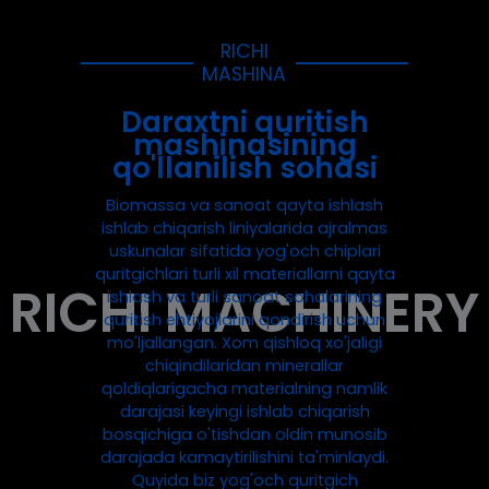
RICHI
MASHINA
Daraxtni quritish
mashinasining
qo'llanilish sohasi
Biomassa va sanoat qayta ishlash
ishlab chiqarish liniyalarida ajralmas
uskunalar sifatida yog'och chiplari
quritgichlari turli xil materiallarni qayta
ishlash va turli sanoat sohalarining
quritish ehtiyojlarini qondirish uchun
mo'ljallangan. Xom qishloq xo'jaligi
chiqindilaridan minerallar
qoldiqlarigacha materialning namlik
darajasi keyingi ishlab chiqarish
bosqichiga o'tishdan oldin munosib
darajada kamaytirilishini ta'minlaydi.
Quyida biz yog'och quritgich