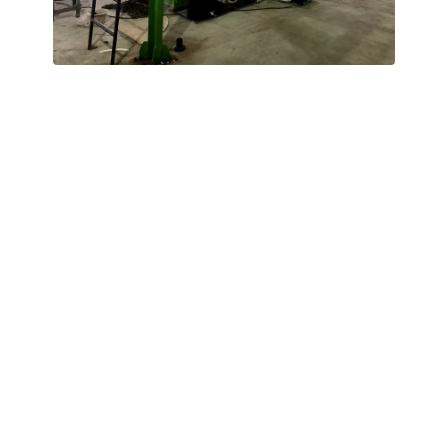
1-1,5 T/H
Endonezya'da satılık tahıl sapı pelet
makinesi
Hammaddelerin yüksek lif içeriği özelliğini dikkate almak
amacıyla, ekipmanımız bir zorla besleme sistemi ile
donatılmıştır. Ayrıca, halka kalıp, baskı silindirleri ve
rulmanlar gibi aşınmaya maruz kalan parçaları, yüksek
sertlikte alaşımlı çelikten imal edilmiştir; bu da hem
aşınmaya hem de korozyona karşı olağanüstü bir direnç
sağlar.
Hammadde: Pirinç samanı, mısır sapı, manyok artıkları,
yağ palmiyesi boş meyve demetleri
Saman Balyası Boyutu: 80 cm × 70 m × 180 cm kare
balyalar
Hammadde Ön İşleme: Balyaların açılması, kurutulması ve
öğütülmesi