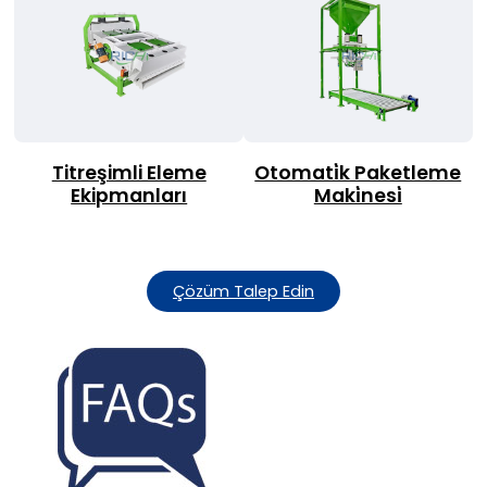
Titreşimli Eleme
Otomati̇k Paketleme
Ekipmanları
Maki̇nesi̇
Çözüm Talep Edin