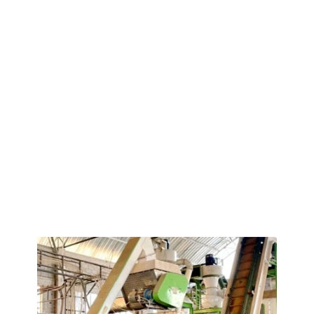
Bu müşteriye, yüksek verimli bir koşullandırıcı ile donatılmış
bir buğday ve pamuk sapı pelet makinesi tedarik ettik. Bu
koşullandırıcı, buhar ve hammaddelerin karıştırma süresi
ile sıcaklığının hassas bir şekilde kontrol edilmesini sağlar.
Elde edilen saman peletleri, homojen bir yoğunluğa ve
pürüzsüz bir yüzeye sahiptir; bu özellikleri sayesinde kaba
yem olarak kullanıma son derece uygundur.
Hammadde: pamuk sapı, buğday samanı, mısır, pamuk
tohumu küspesi, buğday kepeği, soya küspesi
Hammadde Ön İşleme: Balyaların açılması ve öğütülmesi
Pelet Boyutu: 4-6 mm sığır ve koyun yemi peletleri