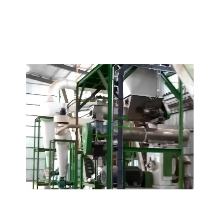
Hammadde Ön İşleme: Balyaların açılması, kurutulması ve
öğütülmesi
Pelet Boyutu: 10-12 mm yakıt peletleri
3-4 T/H
Özbekistan'da Satılık Buğday ve
Pamuk Sapı Pelet Makinesi