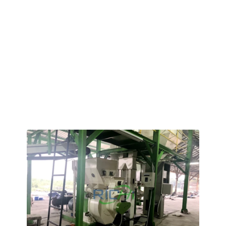
otomatik yağlama sistemi ile donatılmıştır.
Hammadde: Pirinç samanı, pirinç kabuğu, muz sapları,
şeker kamışı küspesi
Saman Balyası Boyutu: 45 cm × 45 m × 100 cm
boyutlarında kare balyalar
Hammadde Ön İşleme: Kurutma ve Toz Haline Getirme
Pelet Çapı: 8-10 mm yakıt peletleri