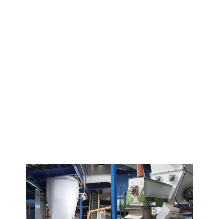
yerine yüksek hassasiyetli dişli şanzıman kullanarak
verimliliği 20%’den 30%’ye çıkarmaktadır. Pelet presinin
yanı sıra, müşterilerimize balya kırıcı, kırıcı, soğutucu,
titreşimli elek ve paketleme makinesi gibi destek
ekipmanları da sunuyoruz.
Hammadde: Buğday samanı, arpa samanı, mısır sapı,
çavdar samanı
Saman Balyası Boyutu: 120 cm × 120 m × 240 cm
boyutlarında kare balyalar
Hammadde Ön İşleme: Balyaların açılması ve öğütülmesi
Pelet Boyutu: 8-10mm yakıt peletleri