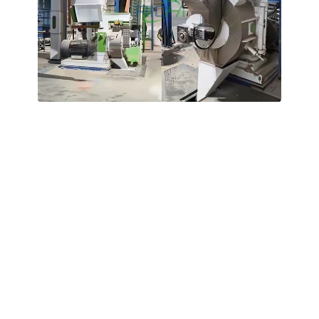
Danimarka'da satılık 2-2,5 T/H kapasiteli
buğday samanı pelet üretim makinesi
Danimarka’daki bir müşterimize, günlük 10 tonluk üretim
ihtiyacını karşılayabilecek dişli tahrikli buğday samanı
pelet üretim makineleri tedarik ettik. Makinemiz, Siemens
motorlarla eşleştirilmiş dişli tahrik mekanizmasına sahiptir
ve bu sayede uzun süreler boyunca istikrarlı ve kesintisiz
çalışma sağlar.
Hammadde: Buğday samanı, arpa samanı
Saman Balyası Boyutu: Çapı 1 m olan yuvarlak saman
balyaları