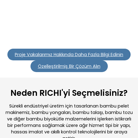
Saman Balyası Boyutu: Çapı 0,6 m olan yuvarlak saman
balyaları
Hammadde Ön İşleme: Balyaların açılması ve öğütülmesi
Pelet Boyutu: 4-6 mm hayvan yemi peletleri
Proje Vakalarımız Hakkında Daha Fazla Bilgi Edinin
Özelleştirilmiş Bir Çözüm Alın
Neden RICHI'yi Seçmelisiniz?
Sürekli endüstriyel üretim için tasarlanan bambu pelet
makinemiz, bambu yongaları, bambu talaşı, bambu tozu
ve diğer bambu biyokütle malzemelerini işlerken istikrarlı
bir performans sağlamak üzere ağır hizmet tipi bir yapı,
hassas imalat ve akıllı kontrol teknolojilerini bir araya