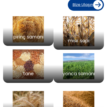
Bize Ulaşın
pirinç samanı
mısır sapı
yonca samanı
tane