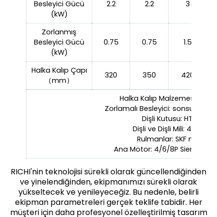
Besleyici Gücü
2.2
2.2
3
(kW)
Zorlanmış
Besleyici Gücü
0.75
0.75
1.5
(kW)
Halka Kalıp Çapı
320
350
420
（mm）
Halka Kalıp Malzemesi: 42 
Zorlamalı Besleyici: sonsuz dişli
Dişli Kutusu: HT250
Dişli ve Dişli Mili: 42 CrMo
Rulmanlar: SKF marka
Ana Motor: 4/6/8P Siemens 
RICHI'nin teknolojisi sürekli olarak güncellendiğinden
ve yinelendiğinden, ekipmanımızı sürekli olarak
yükseltecek ve yenileyeceğiz. Bu nedenle, belirli
ekipman parametreleri gerçek teklife tabidir. Her
müşteri için daha profesyonel özelleştirilmiş tasarım