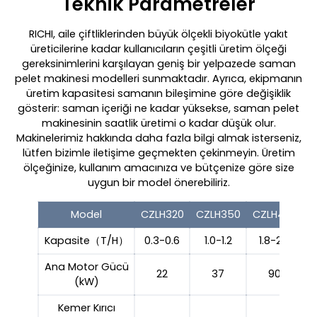
Teknik Parametreler
RICHI, aile çiftliklerinden büyük ölçekli biyokütle yakıt
üreticilerine kadar kullanıcıların çeşitli üretim ölçeği
gereksinimlerini karşılayan geniş bir yelpazede saman
pelet makinesi modelleri sunmaktadır. Ayrıca, ekipmanın
üretim kapasitesi samanın bileşimine göre değişiklik
gösterir: saman içeriği ne kadar yüksekse, saman pelet
makinesinin saatlik üretimi o kadar düşük olur.
Makinelerimiz hakkında daha fazla bilgi almak isterseniz,
lütfen bizimle iletişime geçmekten çekinmeyin. Üretim
ölçeğinize, kullanım amacınıza ve bütçenize göre size
uygun bir model önerebiliriz.
Model
CZLH320
CZLH350
CZLH420
C
Kapasite（T/H）
0.3-0.6
1.0-1.2
1.8-2.0
Ana Motor Gücü
22
37
90
(kW)
Kemer Kırıcı