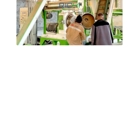
Kazakistan'da satılık 3-5 T/H kapasiteli
buğday samanı pelet makinesi
Bu müşterimize, hayvancılıkta kullanılan kaba yemi
işleyebilen bir saman peletleme makinesi tedarik ettik. Bu
makine, yüksek sıkıştırma oranına sahip bir halka kalıp ve
güçlü baskı silindirlerini içeren bir tasarıma sahiptir; bu
sayede buğday ve mısır saplarını hem etkili hem de verimli
bir şekilde işleyebilmektedir. Ayrıca, elde edilen kaba yem
peletleri homojen bir dokuya ve mükemmel lezzet
özelliklerine sahiptir.
Hammadde: buğday samanı, mısır, buğday kepeği,
ayçiçeği tohumu küspesi, soya küspesi