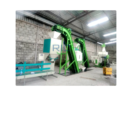
Güney Tayland’da satılık 0,5-1 T/H kapasiteli
pirinç samanı pelet makinesi
Bu makine, akıllı bir PLC kontrol sistemi ve değişken
frekanslı besleme özelliği ile donatılmıştır. Makine gövdesi,
güçlendirilmiş, toz geçirmez ve sızdırmaz bir tasarıma
sahiptir; ayrıca patlamaya dayanıklı bir güvenlik kapısı ve