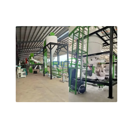
dalgalanmaları olsa bile saatte 1–2 tonluk istikrarlı ve
kesintisiz bir üretim sağlanmaktadır.
Fransa 2-3 T/H Organik Gübre Pelet Üretim
Hattı
Müşteri, yerel şarap imalathanelerinden elde edilen şarap