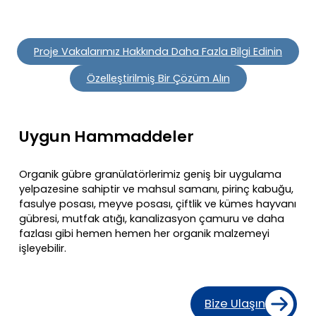
30%’lik bir azalma sağladık.
Proje Vakalarımız Hakkında Daha Fazla Bilgi Edinin
Özelleştirilmiş Bir Çözüm Alın
Uygun Hammaddeler
Organik gübre granülatörlerimiz geniş bir uygulama
yelpazesine sahiptir ve mahsul samanı, pirinç kabuğu,
fasulye posası, meyve posası, çiftlik ve kümes hayvanı
gübresi, mutfak atığı, kanalizasyon çamuru ve daha
fazlası gibi hemen hemen her organik malzemeyi
işleyebilir.
Bize Ulaşın