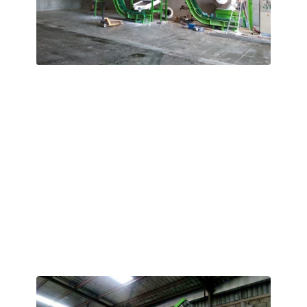
Japonya 1-1,5 T/H Tavuk Gübresi Peletleme
Projesi
Müşteri bir tavuk çiftliği işletiyor ve her gün işlenmesi
gereken büyük miktarda tavuk gübresi ve yatak
malzemesi üretiyor.
Müşteri halihazırda fermantasyon tanklarına ve bir
kompost karıştırıcısına sahip olduğundan, tarafımızdan
sadece bir kırıcı, bir tavuk gübresi peletleme makinesi, bir
soğutucu, bir eleme makinesi ve bir paketleme makinesi
temin edilmesi gerekmektedir.