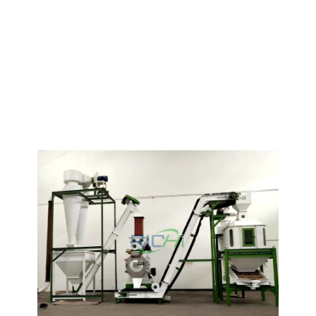
Müşterilerimiz, saf tavuk gübresinden sığır veya koyun
gübresinin pirinç kabuğu ve bitki saplarıyla harmanlandığı
karışımlara kadar çeşitli hammaddelerin kullanıldığı ve
farklı üretim hattı kapasitelerine sahip çok çeşitli organik
gübre üretim senaryolarında faaliyet göstermektedir.
Ekipman özelleştirme alanındaki kapsamlı
deneyimimizden yararlanarak, özel operasyonel
gereksinimlerinize uygun, optimum ve entegre bir üretim
çözümü sunabiliriz.