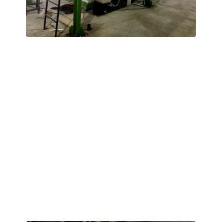
Endonezya
3-5 T/H İnek Gübre Pelet Üretim
Hattı
Müşteri, inek gübresi, hurma boş meyve salkımları ve
hindistan cevizi lif artıkları gibi hammaddeleri kullanarak
4–6 mm boyutunda organik gübre granüllerini işliyor.
Üretim hattı, lif içeriği yüksek tropikal organik malzemeler
için özel olarak tasarlanmış bir granülasyon sürecini
kullanmaktadır ve fermantasyon, kurutma, soğutma ile
tam otomatik eleme ve paketleme işlemlerini kapsayan
eksiksiz bir ekipman setini içermektedir. Tüm ekipmanlar,
Endonezya’nın sıcak, nemli ve yağışlı iklim koşullarına
dayanabilmesi için korozyon ve neme karşı direnç
açısından özel iyileştirmelerden geçirilmiştir.