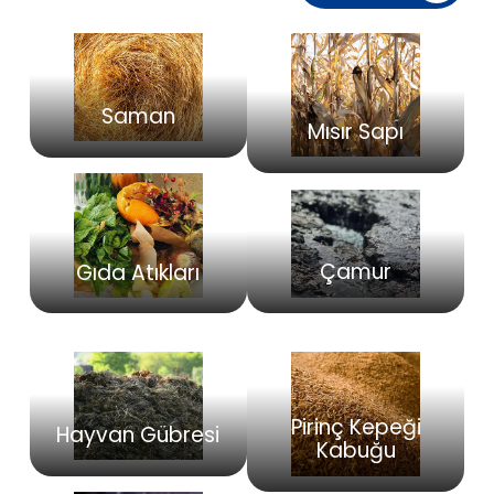
Saman
Mısır Sapı
Çamur
Gıda Atıkları
Pirinç Kepeği
Hayvan Gübresi
Kabuğu