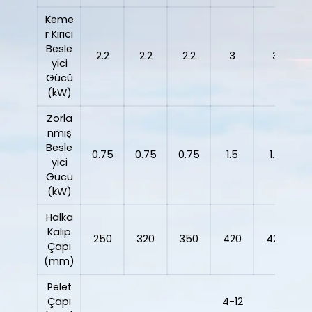
Keme
r Kırıcı
Besle
2.2
2.2
2.2
3
3
yici
Gücü
(kW)
Zorla
nmış
Besle
0.75
0.75
0.75
1.5
1.5
yici
Gücü
(kW)
Halka
Kalıp
250
320
350
420
420
Çapı
(mm)
Pelet
Çapı
4-12