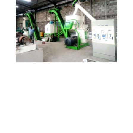
Nijerya 1-2 T/H Hayvancılık Gübre Peletleme
Projesi
Üretim hammaddesi, sığır, koyun ve çeşitli hayvanların
gübresinden yararlanarak yerel hayvancılık çiftliklerinden
temin edilmekte ve karbon-azot oranını dengelemek
amacıyla manyok saplarıyla karıştırılmaktadır.
Üretim hattında, Nijerya’daki yerel elektrik tedarik
koşullarına uyarlanmış, düşük enerjili halka kalıplı
peletleme işlemi kullanılmaktadır; bu sayede, voltaj