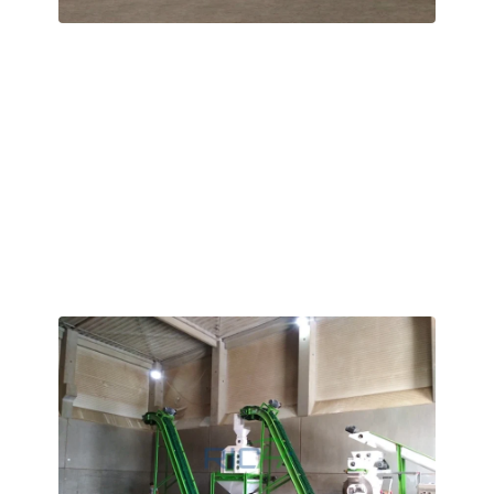
Tayland 0,5-0,7 T/H Organik Gübre Peletleme
Projesi
Müşterinin tesisi yaklaşık 200 ㎡’lik bir alanı kapladığından,
karmaşık inşaat işleri gerektirmeyen kompakt bir organik
gübre granülasyon hattı tasarladık.
Öğütücünün temel bileşenleri, aşınmaya ve korozyona
dayanıklı alaşımlardan üretilmiştir; bu da olağanüstü bir
dayanıklılık ve hizmet ömrü sağlar.