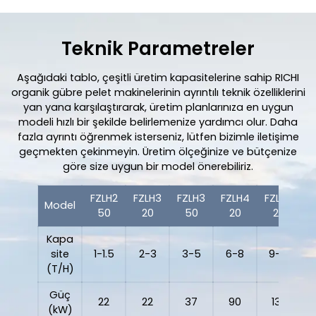
Teknik Parametreler
Aşağıdaki tablo, çeşitli üretim kapasitelerine sahip RICHI
organik gübre pelet makinelerinin ayrıntılı teknik özelliklerini
yan yana karşılaştırarak, üretim planlarınıza en uygun
modeli hızlı bir şekilde belirlemenize yardımcı olur. Daha
fazla ayrıntı öğrenmek isterseniz, lütfen bizimle iletişime
geçmekten çekinmeyin. Üretim ölçeğinize ve bütçenize
göre size uygun bir model önerebiliriz.
FZLH2
FZLH3
FZLH3
FZLH4
FZLH5
F
Model
50
20
50
20
20
Kapa
site
1-1.5
2-3
3-5
6-8
9-12
1
(T/H)
Güç
22
22
37
90
132
(kW)