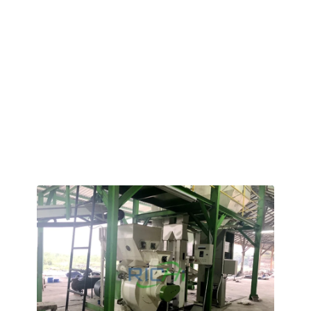
üretim atıklarını, ayrışmış koyun ve sığır gübresiyle
karıştırarak hammadde olarak kullanıyor ve bu karışımdan
4–6 mm çapında organik gübre granülleri üretiyor; bu
gübreler, yakındaki organik sebze çiftliklerine ve bağlara
tedarik ediliyor.
Üretim hattı, organik gübre için özel olarak tasarlanmış,
korozyona dayanıklı bir organik gübre granülatörünü
merkezine almaktadır ve ön işleme, fermantasyon,
kurutma, soğutma, eleme ve paketleme işlemleri için
eksiksiz bir yardımcı makine grubuyla donatılmıştır.