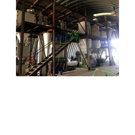
ABD 6-8 T/H Pelet Organik Gübre
Üretim Hattı
Bu proje, mevcut bir organik gübre üretim hattının
modernizasyonu ve yenilenmesini kapsamaktadır.
Müşterinin mevcut ön işleme ve paketleme tesislerini
kullanırken, ana ekipman olarak iki adet yüksek kapasiteli
halka kalıplı pelet makinesi ekledik; bu sayede, yenileme
öncesi düzeneğe kıyasla üretimde enerji tüketiminde