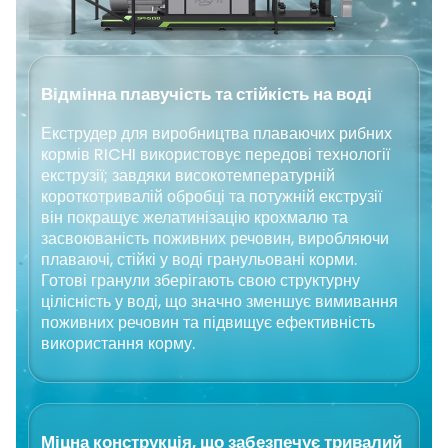
Відмінна плавучість та стійкість на воді
Екструдер для виробництва плаваючих рибних
кормів RICHI використовує передові технології
екструзії; завдяки високотемпературній
короткотривалій обробці та потужній екструзії
він покращує желатинізацію крохмалю та
засвоюваність поживних речовин, виробляючи
плаваючі, стійкі у воді гранульовані корми.
Готові гранули зберігають свою структурну
цілісність у воді, що значно зменшує вимивання
поживних речовин та підвищує ефективність
використання корму.
Міцна конструкція, що забезпечує тривалий