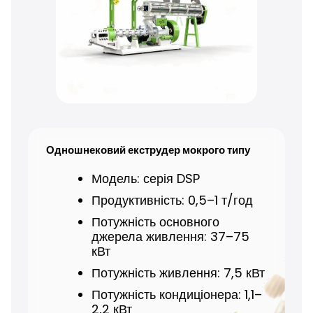
Одношнековий екструдер мокрого типу
Модель: серія DSP
Модель: серія DGP
Продуктивність: 0,5–1 т/год
Продуктивність: 0,2–1 т/год
Потужність основного
Потужність: 37–90 кВт
джерела живлення: 37–75
Потужність живлення: 0,75–3
кВт
кВт
Потужність живлення: 7,5 кВт
Діаметр гвинта: 90–160 мм
Потужність кондиціонера: 1,1–
2,2 кВт