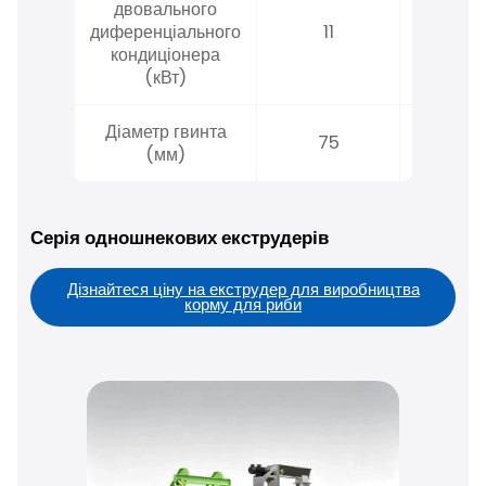
двовального
диференціального
11
11
кондиціонера
(кВт)
Діаметр гвинта
75
120
(мм)
Серія одношнекових екструдерів
Дізнайтеся ціну на екструдер для виробництва
корму для риби