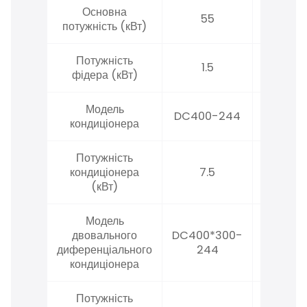
Основна
55
90
потужність (кВт)
Потужність
1.5
1.5
фідера (кВт)
Модель
DC400-244
DC500
кондиціонера
Потужність
кондиціонера
7.5
11
(кВт)
Модель
двовального
DC400*300-
DC500*
диференціального
244
30
кондиціонера
Потужність