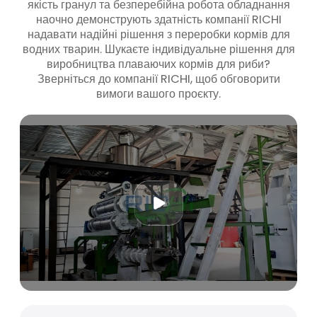
якість гранул та безперебійна робота обладнання
наочно демонструють здатність компанії RICHI
надавати надійні рішення з переробки кормів для
водних тварин. Шукаєте індивідуальне рішення для
виробництва плаваючих кормів для риби?
Зверніться до компанії RICHI, щоб обговорити
вимоги вашого проєкту.