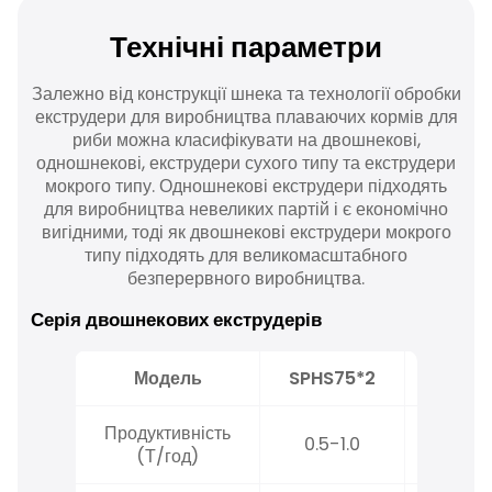
Технічні параметри
Залежно від конструкції шнека та технології обробки
екструдери для виробництва плаваючих кормів для
риби можна класифікувати на двошнекові,
одношнекові, екструдери сухого типу та екструдери
мокрого типу. Одношнекові екструдери підходять
для виробництва невеликих партій і є економічно
вигідними, тоді як двошнекові екструдери мокрого
типу підходять для великомасштабного
безперервного виробництва.
Серія двошнекових екструдерів
Модель
SPHS75*2
Продуктивність
0.5-1.0
1.5-2
(Т/год)