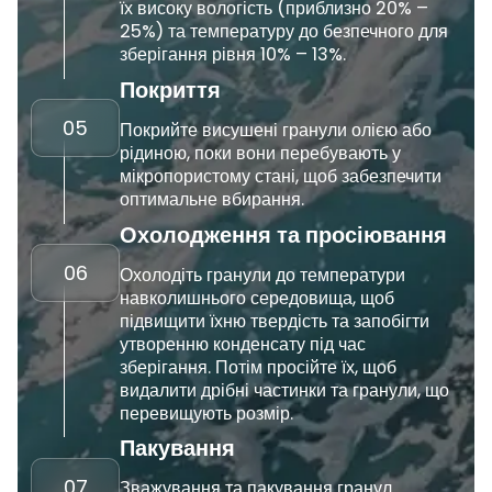
їх високу вологість (приблизно 20% –
25%) та температуру до безпечного для
зберігання рівня 10% – 13%.
Покриття
05
Покрийте висушені гранули олією або
рідиною, поки вони перебувають у
мікропористому стані, щоб забезпечити
оптимальне вбирання.
Охолодження та просіювання
06
Охолодіть гранули до температури
навколишнього середовища, щоб
підвищити їхню твердість та запобігти
утворенню конденсату під час
зберігання. Потім просійте їх, щоб
видалити дрібні частинки та гранули, що
перевищують розмір.
Пакування
07
Зважування та пакування гранул