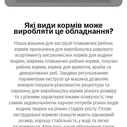
Які види кормів може
виробляти це обладнання?
Наша машина для екструзії плаваючих рибних
кормів призначена для виробництва широкого
асортименту високоякісних кормів для водних
тварин, зокрема плаваючих рибних кормів, тонучих
рибних кормів, кормів для креветок, крабів та
декоративних риб. Завдяки регульованим
параметрам екструзії ця машина дозволяє
використовувати різноманітні рецептури та
сировину для виробництва кормів різного розміру
та з різними характеристиками плавучості, тим
самим задовольняючи харчові потреби різних видів
водних тварин на різних стадіях росту. Готові
екструдовані кормові гранули мають однаковий
розмір, хорошу стабільність у воді та легко
засвоюються. Крім того, наше обладнання також