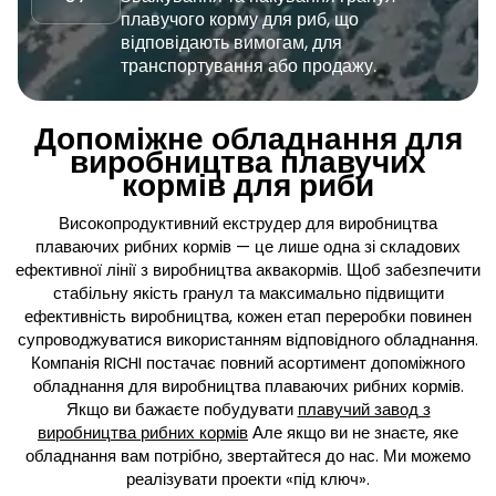
плавучого корму для риб, що
відповідають вимогам, для
транспортування або продажу.
Допоміжне обладнання для
виробництва плавучих
кормів для риби
Високопродуктивний екструдер для виробництва
плаваючих рибних кормів — це лише одна зі складових
ефективної лінії з виробництва аквакормів. Щоб забезпечити
стабільну якість гранул та максимально підвищити
ефективність виробництва, кожен етап переробки повинен
супроводжуватися використанням відповідного обладнання.
Компанія RICHI постачає повний асортимент допоміжного
обладнання для виробництва плаваючих рибних кормів.
Якщо ви бажаєте побудувати
плавучий завод з
виробництва рибних кормів
Але якщо ви не знаєте, яке
обладнання вам потрібно, звертайтеся до нас. Ми можемо
реалізувати проекти «під ключ».