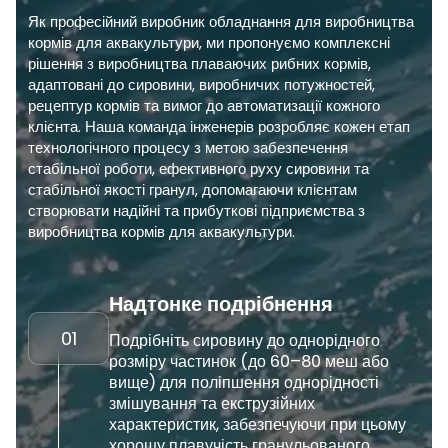
Як професійний виробник обладнання для виробництва
кормів для аквакультури, ми пропонуємо комплексні
рішення з виробництва плаваючих рибних кормів,
адаптовані до сировини, виробничих потужностей,
рецептур кормів та вимог до автоматизації кожного
клієнта. Наша команда інженерів розробляє кожен етап
технологічного процесу з метою забезпечення
стабільної роботи, ефективного руху сировини та
стабільної якості гранул, допомагаючи клієнтам
створювати надійні та прибуткові підприємства з
виробництва кормів для аквакультури.
Надтонке подрібнення
01
Подрібніть сировину до однорідного
розміру частинок (до 60–80 меш або
вище) для поліпшення однорідності
змішування та екструзійних
характеристик, забезпечуючи при цьому
хорошу плавучість гранульованого