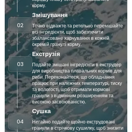
корму.
Змішування
02
Точно відважте та ретельно перемішайте
всі інгредієнти, щоб забезпечити
збалансоване харчування в кожній
окремій гранулі корму.
Екструзія
03
Подайте змішані інгредієнти в екструдер
для виробництва плавальних кормів для
риби. Переконайтеся, що обладнання
працює при належних температурі, тиску
та вологості, щоб отримати кормові
гранули з відмінним розширенням та
високою засвоюваністю.
Сушка
04
Негайно подайте щойно екструдовані
гранули в стрічкову сушилку, щоб знизити