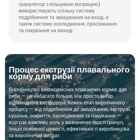
гранулятор з кільцевою матрицею)
використовують спільну систему
подрібнення та змішування на вході, а
також систему охолодження, просіювання
та пакування на виході.
Процес екструзії плавального
корму для риби
Виробництво високоякісних плаваючих кормів для
риби — це набагато більше, ніж просто вибір
відповідного екструдера. Кожен етап виробничого
процесу — від подрібнення до змішування, екструзії,
сушіння, покриття, охолодження та пакування —
відіграє важливу роль у визначенні якості гранул,
їхньої поживної цінності, ефективності виробництва
та виробничих витрат.