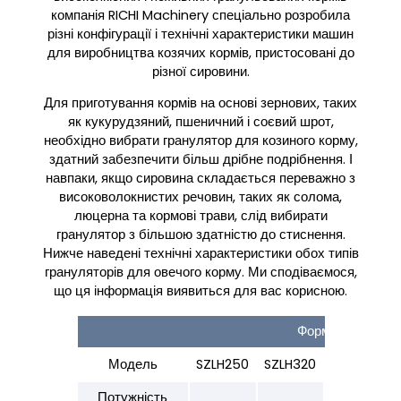
компанія RICHI Machinery спеціально розробила
різні конфігурації і технічні характеристики машин
для виробництва козячих кормів, пристосовані до
різної сировини.
Для приготування кормів на основі зернових, таких
як кукурудзяний, пшеничний і соєвий шрот,
необхідно вибрати гранулятор для козиного корму,
здатний забезпечити більш дрібне подрібнення. І
навпаки, якщо сировина складається переважно з
високоволокнистих речовин, таких як солома,
люцерна та кормові трави, слід вибирати
гранулятор з більшою здатністю до стиснення.
Нижче наведені технічні характеристики обох типів
грануляторів для овечого корму. Ми сподіваємося,
що ця інформація виявиться для вас корисною.
Формула З Висо
Модель
SZLH250
SZLH320
SZLH350
Потужність