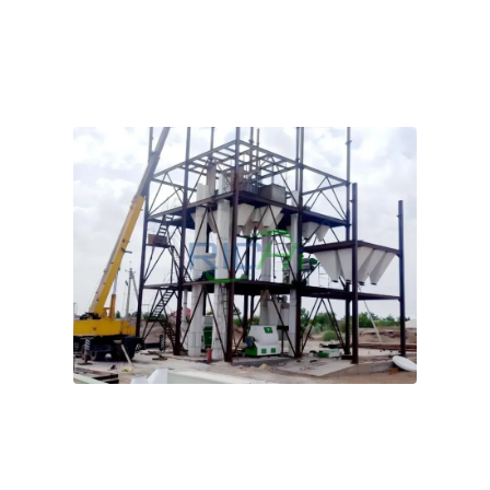
інфраструктури, а й направили на об’єкт технічних
фахівців для виконання робіт з монтажу та введення
обладнання в експлуатацію.
6–8 т/год: кози, велика рогата худоба та птиця
Кормова гранула
Виробнича лінія в
Узбекистані