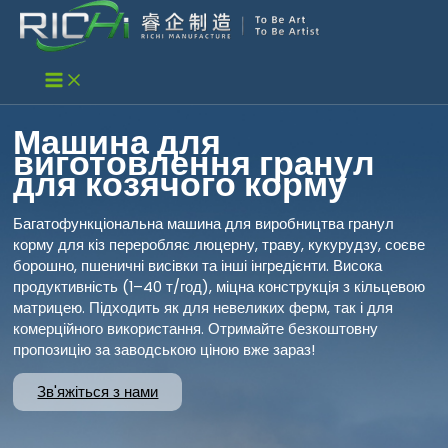
Перейти
до
вмісту
Машина для
виготовлення гранул
для козячого корму
Багатофункціональна машина для виробництва гранул
корму для кіз переробляє люцерну, траву, кукурудзу, соєве
борошно, пшеничні висівки та інші інгредієнти. Висока
продуктивність (1–40 т/год), міцна конструкція з кільцевою
матрицею. Підходить як для невеликих ферм, так і для
комерційного використання. Отримайте безкоштовну
пропозицію за заводською ціною вже зараз!
Зв'яжіться з нами