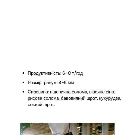
Замовник планує побудувати завод з переробки кормів
для тварин, на якому вироблятимуться гранульовані
корми для овець, великої рогатої худоби та птиці.
До складу всієї виробничої лінії входять подрібнювач,
кормозмішувач, гранулятор, охолоджувач та пакувальна
машина.
Термін реалізації проекту склав приблизно 100 днів. Ми
надали клієнту допомогу в плануванні інфраструктури, а
також у монтажі та введенні обладнання в експлуатацію.
Продуктивність: 6–8 т/год
Розмір гранул: 4-6 мм
Сировина: пшенична солома, вівсяне сіно,
рисова солома, бавовняний шрот, кукурудза,
соєвий шрот.