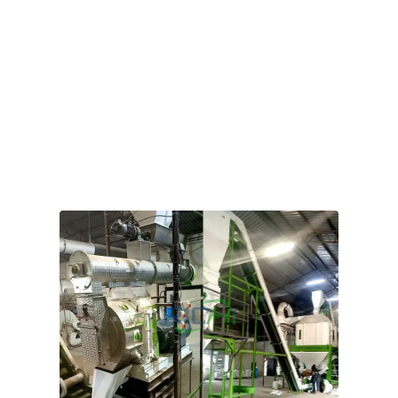
люцернового сіна та бурякового жому.
Наш гранулятор для козячого корму використовує
зубчасту передачу, яка забезпечує високу
продуктивність та енергоефективність. Кільцева
матриця та притискні ролики виготовлені з
високозносостійкої легованої сталі, а редуктор передачі
має посилену конструкцію, що гарантує стабільне та
безперебійне виробництво.