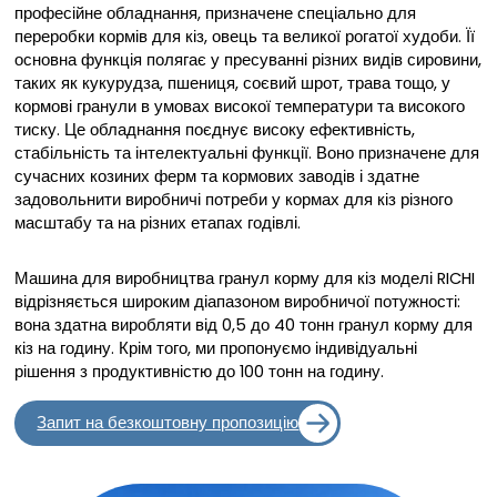
професійне обладнання, призначене спеціально для
переробки кормів для кіз, овець та великої рогатої худоби. Її
основна функція полягає у пресуванні різних видів сировини,
таких як кукурудза, пшениця, соєвий шрот, трава тощо, у
кормові гранули в умовах високої температури та високого
тиску. Це обладнання поєднує високу ефективність,
стабільність та інтелектуальні функції. Воно призначене для
сучасних козиних ферм та кормових заводів і здатне
задовольнити виробничі потреби у кормах для кіз різного
масштабу та на різних етапах годівлі.
Машина для виробництва гранул корму для кіз моделі RICHI
відрізняється широким діапазоном виробничої потужності:
вона здатна виробляти від 0,5 до 40 тонн гранул корму для
кіз на годину. Крім того, ми пропонуємо індивідуальні
рішення з продуктивністю до 100 тонн на годину.
Запит на безкоштовну пропозицію