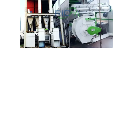
5–6 т/год, Оман
Проєкт з виробництва гранул
корму для кіз та великої рогатої худоби
Клієнт — виробник кормів для худоби, що
спеціалізується на виробництві повнораціонних сумішей
(TMR) для великої рогатої худоби та овець.
До основних видів сировини належать листя фінікової
пальми та відходи виробництва фініків, яких у регіоні є в
достатку, а також рибне борошно, пшеничні висівки,
бавовняне борошно, рисові дробки та сечовина.
Монтаж обладнання в рамках проекту зайняв 90 днів.
Ми не тільки надали допомогу в плануванні допоміжної