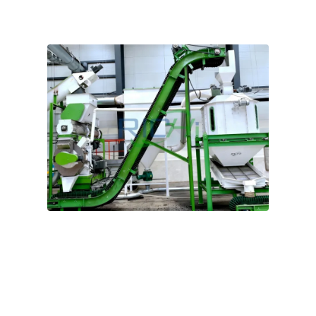
машина, чи комплексне рішення для виробничої
лінії, ми можемо надати саме те, що вам потрібно.
Проєкт з переробки кормів у вигляді пелет для
кіз та овець у Новій Зеландії потужністю 1–2 т/
год
Замовник — сільськогосподарське та тваринницьке
підприємство, що спеціалізується на виробництві
високоякісної баранини та вовни, — має намір