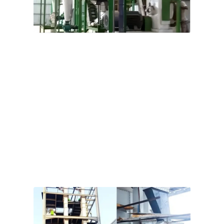
Лінія з виробництва кормових гранул
потужністю 3–4 т/год для м’ясних кіз та овець
в Австралії
Замовник бажає побудувати власну лінію з виробництва
гранульованих кормів для овець, щоб забезпечити себе
кормами. Основною сировиною будуть вівсяне сіно,
люцернове сіно, ячмінь, пшениця та ріпаковий шрот.
Виробнича лінія повинна мати можливість швидкого
переналагодження рецептури для адаптації до вимог
щодо переробки різних видів сировини.