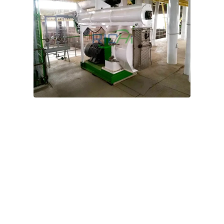
8–10 т/год — молочна промисловість
Корм
для кіз
Машина для виробництва пелет на
продаж у Нідерландах
Попередня машина для виробництва гранул корму для
кіз, що була у клієнта, мала низьку виробничу
потужність, високе енергоспоживання та часто виходила
з ладу; тому клієнт вирішив замінити її на машину з
високою виробничою потужністю.
Рецептура замовника в основному складається з
кукурудзи, соєвого шроту, пшеничних висівок, преміксу,