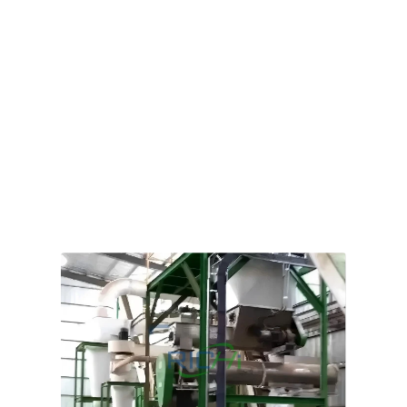
побудувати на території власного ранчо спеціалізований
переробний завод з виробництва гранульованих кормів
для овець.
Сировина складається переважно з райграсу, люцерни,
ячменю, кукурудзи, вівса та ріпакового шроту.
Основне обладнання для цього проєкту включає
молотковий подрібнювач, кормозмішувач, гранулятор
для кормів для овець, охолоджувач та просіювальну
машину.