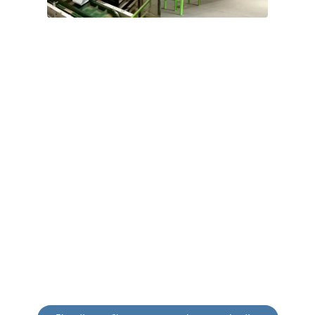
12-15 Т/ГОД
Лінія з виробництва гранул корму
для кіз
в Уганді
Замовник прагне використовувати багаті ресурси
сільськогосподарських побічних продуктів країни для
виробництва стандартизованих гранульованих кормів.
До основних видів сировини належать кукурудза, соєвий
шрот, сушена маніока, кукурудзяні стебла та шкірка
маніоки.
Основне обладнання виробничої лінії включає дробарку,
змішувач, машину для гранулювання кормів для кіз,
охолоджувач гранул, просіювальну машину, пакувальну
машину та конвеєрне обладнання.
Цей проєкт не вимагає будівництва інфраструктури; для
його реалізації потрібно лише встановити та налагодити
обладнання.