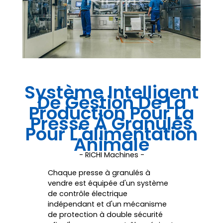
Système Intelligent
De Gestion De La
Production Pour La
Presse À Granulés
Pour L'alimentation
Animale
- RICHI Machines -
Chaque presse à granulés à
vendre est équipée d'un système
de contrôle électrique
indépendant et d'un mécanisme
de protection à double sécurité