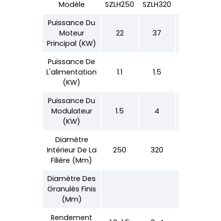
Modèle
SZLH250
SZLH320
SZLH350
Puissance Du
Moteur
22
37
55
Principal (kW)
Puissance De
L'alimentation
1.1
1.5
1.5
(kW)
Puissance Du
Modulateur
1.5
4
4
(kW)
Diamètre
Intérieur De La
250
320
350
Filière (mm)
Diamètre Des
Granulés Finis
(mm)
Rendement