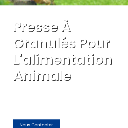
Presse À
Granulés Pour
L'alimentation
Animale
Équipement de base pour la
production d'aliments pour
animaux de haute qualité
Nous Contacter