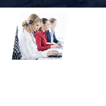
Não estás a encontrar a máquina de
pelotização de ração animal que
procuras?
Contacte-nos para personalizar para
si