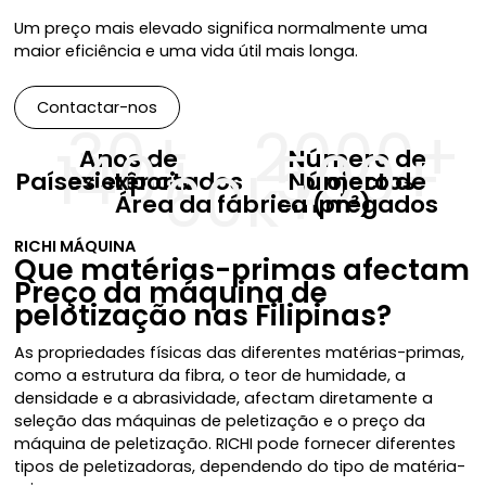
Um preço mais elevado significa normalmente uma
maior eficiência e uma vida útil mais longa.
Contactar-nos
30+
2000+
140+
500+
Anos de
Número de
60k+
Países exportados
existência
Número de
projectos
Área da fábrica (m²)
empregados
RICHI MÁQUINA
Que matérias-primas afectam
Preço da máquina de
pelotização nas Filipinas
?
As propriedades físicas das diferentes matérias-primas,
como a estrutura da fibra, o teor de humidade, a
densidade e a abrasividade, afectam diretamente a
seleção das máquinas de peletização e o preço da
máquina de peletização. RICHI pode fornecer diferentes
tipos de peletizadoras, dependendo do tipo de matéria-