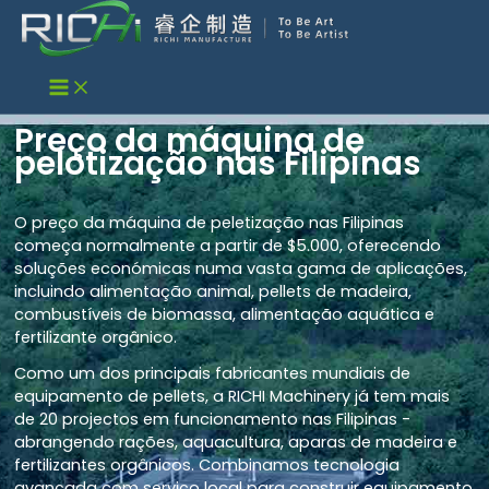
Skip
to
content
Preço da máquina de
pelotização nas Filipinas
O preço da máquina de peletização nas Filipinas
começa normalmente a partir de $5.000, oferecendo
soluções económicas numa vasta gama de aplicações,
incluindo alimentação animal, pellets de madeira,
combustíveis de biomassa, alimentação aquática e
fertilizante orgânico.
Como um dos principais fabricantes mundiais de
equipamento de pellets, a RICHI Machinery já tem mais
de 20 projectos em funcionamento nas Filipinas -
abrangendo rações, aquacultura, aparas de madeira e
fertilizantes orgânicos. Combinamos tecnologia
avançada com serviço local para construir equipamento