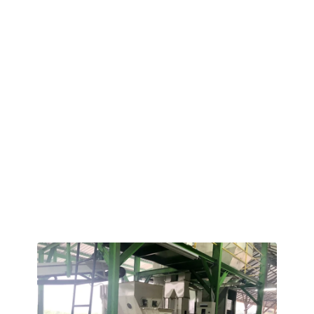
Dây chuyền sản xuất viên phân bón hữu cơ công
suất 2-3 tấn/giờ tại Pháp
Khách hàng sử dụng phế phẩm từ quá trình sản xuất rượu
vang của các nhà máy rượu vang địa phương, trộn lẫn với
phân cừu và bò đã phân hủy, làm nguyên liệu để sản xuất
phân bón hữu cơ dạng hạt có đường kính 4–6 mm, nhằm
cung cấp cho các trang trại rau hữu cơ và vườn nho lân
cận.
Dây chuyền sản xuất này lấy máy tạo hạt phân bón hữu
cơ chống ăn mòn làm trung tâm, được thiết kế chuyên
dụng cho phân bón hữu cơ và được trang bị một bộ máy
móc phụ trợ hoàn chỉnh phục vụ các công đoạn tiền xử lý,
lên men, sấy khô, làm mát, sàng lọc và đóng gói.