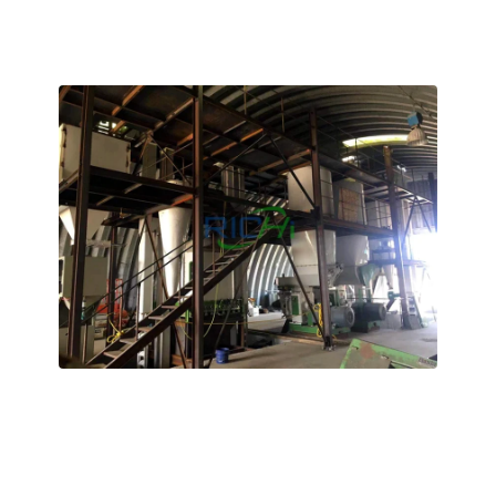
được khí hậu nóng, ẩm ướt và nhiều mưa của Indonesia.
Phân bón hữu cơ dạng viên USA 6-8 T/H
Dây
chuyền sản xuất
Dự án này bao gồm việc nâng cấp và cải tạo dây chuyền
sản xuất phân bón hữu cơ hiện có.