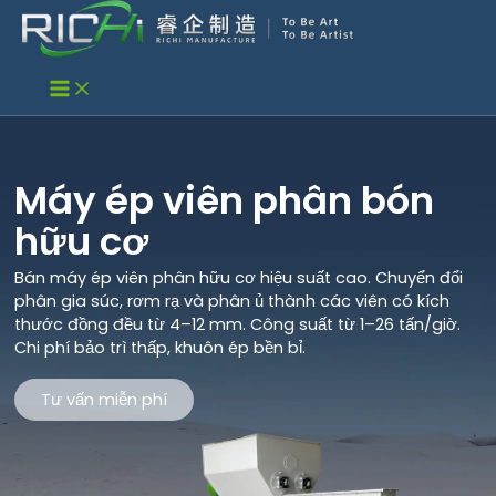
Nhảy
tới
nội
dung
Máy ép viên phân bón
hữu cơ
Bán máy ép viên phân hữu cơ hiệu suất cao. Chuyển đổi
phân gia súc, rơm rạ và phân ủ thành các viên có kích
thước đồng đều từ 4–12 mm. Công suất từ 1–26 tấn/giờ.
Chi phí bảo trì thấp, khuôn ép bền bỉ.
Tư vấn miễn phí