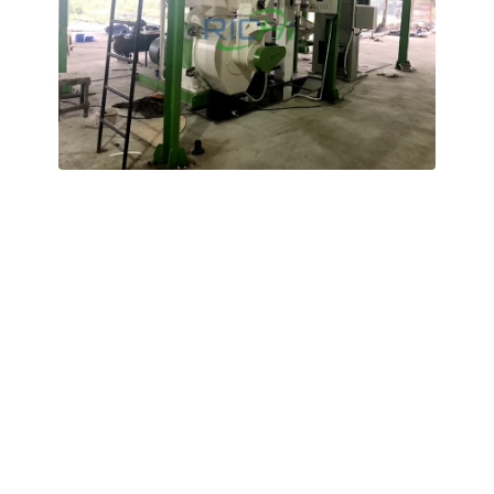
Indonesia
Dây chuyền sản xuất viên phân bò
công suất 3-5 tấn/giờ
Khách hàng sản xuất phân bón hữu cơ dạng hạt có kích
thước 4–6 mm từ các nguyên liệu thô như phân bò, cành
và quả dừa rỗng, cùng với bã xơ dừa.
Dây chuyền sản xuất này áp dụng quy trình tạo hạt được
thiết kế riêng cho các nguyên liệu hữu cơ nhiệt đới giàu
chất xơ và bao gồm một hệ thống thiết bị hoàn chỉnh cho
các công đoạn lên men, sấy khô, làm mát, cùng với các
công đoạn sàng lọc và đóng gói hoàn toàn tự động. Tất
cả các thiết bị đều đã được nâng cấp chuyên biệt để
tăng khả năng chống ăn mòn và chống ẩm, nhằm chịu