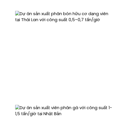
Dự án sản xuất phân bón hữu cơ dạng viên tại
Thái Lan với công suất 0,5–0,7 tấn/giờ
Cơ sở của khách hàng có diện tích khoảng 200 ㎡, vì vậy
chúng tôi đã thiết kế một dây chuyền sản xuất phân bón
hữu cơ dạng viên nhỏ gọn, không yêu cầu các công trình
xây dựng phức tạp.
Các bộ phận chính của máy tạo hạt được chế tạo từ các
hợp kim chống mài mòn và chống ăn mòn, đảm bảo độ
bền và tuổi thọ vượt trội.
Dự án sản xuất viên phân gà với công suất 1-1,5