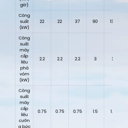
giờ)
Công
suất
22
22
37
90
132
(kW)
Công
suất
máy
cấp
2.2
2.2
2.2
3
3
liệu
phá
vòm
(kW)
Công
suất
máy
cấp
0.75
0.75
0.75
1.5
1.5
liệu
cưỡn
g bức