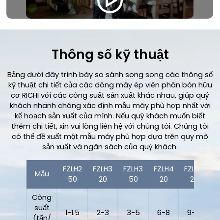
Thông số kỹ thuật
Bảng dưới đây trình bày so sánh song song các thông số
kỹ thuật chi tiết của các dòng máy ép viên phân bón hữu
cơ RICHI với các công suất sản xuất khác nhau, giúp quý
khách nhanh chóng xác định mẫu máy phù hợp nhất với
kế hoạch sản xuất của mình. Nếu quý khách muốn biết
thêm chi tiết, xin vui lòng liên hệ với chúng tôi. Chúng tôi
có thể đề xuất một mẫu máy phù hợp dựa trên quy mô
sản xuất và ngân sách của quý khách.
FZLH2
FZLH3
FZLH3
FZLH4
FZLH5
F
Mẫu
50
20
50
20
20
Công
suất
1-1.5
2-3
3-5
6-8
9-12
1
(tấn/