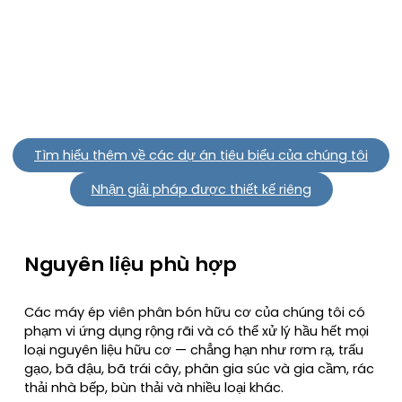
Chúng tôi đã tận dụng các cơ sở tiền xử lý và đóng gói
hiện có của khách hàng, đồng thời bổ sung hai máy ép
viên khuôn vòng công suất lớn làm thiết bị chủ chốt, nhờ
đó giúp giảm mức tiêu thụ năng lượng trong sản xuất
xuống 30% so với hệ thống trước khi nâng cấp.
Tìm hiểu thêm về các dự án tiêu biểu của chúng tôi
Nhận giải pháp được thiết kế riêng
Nguyên liệu phù hợp
Các máy ép viên phân bón hữu cơ của chúng tôi có
phạm vi ứng dụng rộng rãi và có thể xử lý hầu hết mọi
loại nguyên liệu hữu cơ — chẳng hạn như rơm rạ, trấu
gạo, bã đậu, bã trái cây, phân gia súc và gia cầm, rác
thải nhà bếp, bùn thải và nhiều loại khác.