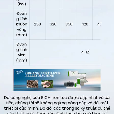
(kW)
Đườn
g kính
khuôn
250
320
350
420
420
vòng
(mm)
Đườn
g kính
4-12
viên
(mm)
Do công nghệ của RICHI liên tục được cập nhật và cải
tiến, chúng tôi sẽ không ngừng nâng cấp và đổi mới
thiết bị của mình. Do đó, các thông số kỹ thuật cụ thể
của thiết bị sẽ được xác định theo báo giá thực tế.