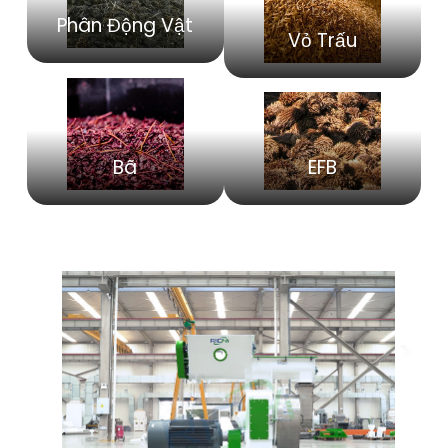
Phân Động Vật
Vỏ Trấu
Bã
EFB