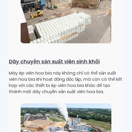
Dây chuyền sản xuất viên sinh khối
Máy ép viên hoa bia này không chỉ có thể sản xuất
viên hoa bia khi hoạt động độc lập, mà còn có thể kết
hợp với các thiết bị ép viên hoa bia khác để tạo
thành một dây chuyền sản xuất viên hoa bia.