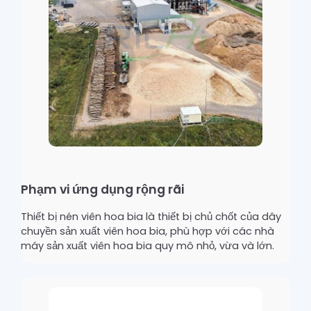
Phạm vi ứng dụng rộng rãi
Thiết bị nén viên hoa bia là thiết bị chủ chốt của dây
chuyền sản xuất viên hoa bia, phù hợp với các nhà
máy sản xuất viên hoa bia quy mô nhỏ, vừa và lớn.