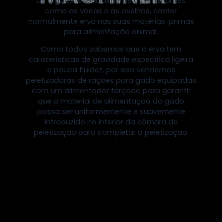
de o gado, especialmente os ruminantes
como as vacas e as ovelhas, conter
normalmente erva nas suas matérias-primas
para alimentação animal.
Como todos sabemos que a erva tem
caraterísticas de gravidade específica ligeira
e pouca fluidez, por isso vendemos
peletizadoras de rações para gado equipadas
com um alimentador forçado para garantir
que o material de alimentação do gado
possa ser uniformemente e suavemente
introduzido no interior da câmara de
peletização para completar a peletização.