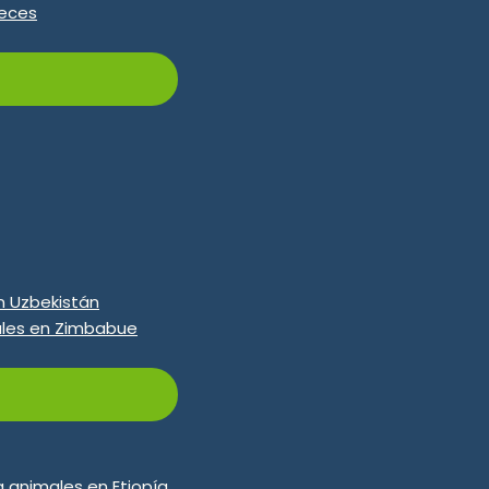
peces
a en caliente
Máquina de pellets de 
 granuladoras de piensos para pollos en venta, con capac
de los usuarios, desde granjas familiares hasta fabricant
y $150.000. Póngase en contacto con nosotros para obtener
n Uzbekistán
ales en Zimbabue
ellets De
SZLH350
Máquina De Fab
Piensos Para Pollos
E
/H
Capacidad de producción:
Motor principal
Poder:
55 
 animales en Etiopía