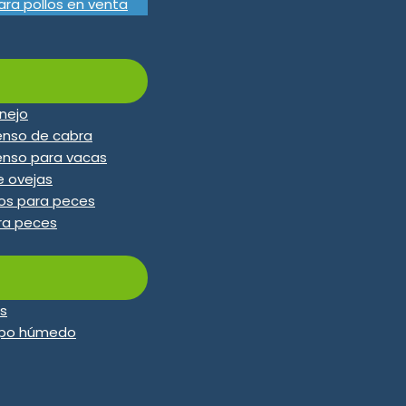
ara pollos en venta
onejo
ienso de cabra
ienso para vacas
e ovejas
tos para peces
ra peces
es
tipo húmedo