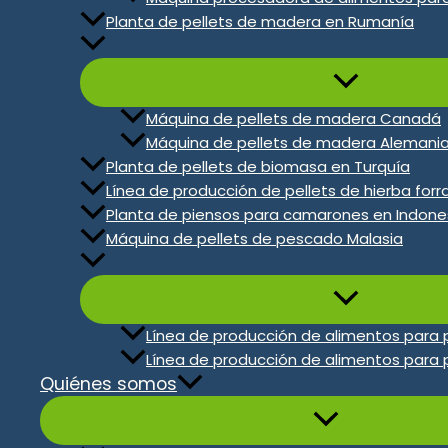
Planta de pellets de madera en Rumanía
Máquina de pellets de madera Canadá
Máquina de pellets de madera Alemani
Planta de pellets de biomasa en Turquía
Línea de producción de pellets de hierba forra
Planta de piensos para camarones en Indone
Máquina de pellets de pescado Malasia
Línea de producción de alimentos para 
Línea de producción de alimentos para 
SZLH508
Fabricadora De Pelle
Quiénes somos
Pollos
Capacidad de producción:
15-16 