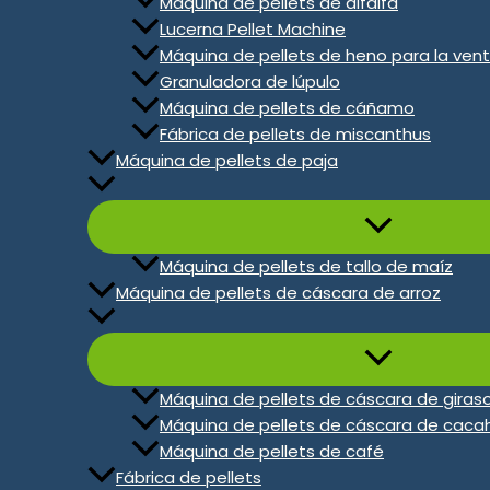
Máquina de pellets de alfalfa
para fabricar alimento para poll
Lucerna Pellet Machine
Máquina de pellets de heno para la ven
primas alimenticias, como maíz, s
Granuladora de lúpulo
harina de pescado, harina de hue
Máquina de pellets de cáñamo
Fábrica de pellets de miscanthus
Máquina de pellets de paja
Póngase en contacto con nosotr
Máquina de pellets de tallo de maíz
Máquina de pellets de cáscara de arroz
Máquina de pellets de cáscara de giraso
Máquina de pellets de cáscara de caca
Máquina de pellets de café
Fábrica de pellets