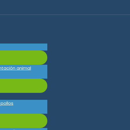
ntación animal
pollos