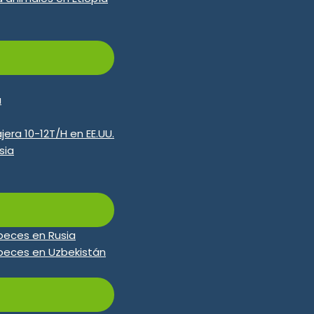
a
jera 10-12T/H en EE.UU.
sia
peces en Rusia
peces en Uzbekistán
ts Para
SZLH558 Máquina Peletizad
Para Pollos
En V
T/H
Capacidad de producción: