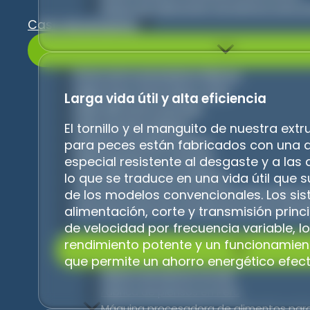
Planta de fabricación de piensos para 
Caso de proyecto
Precio de la granuladora Filipinas
Pellet Press Venta Reino Unido
Larga vida útil y alta eficiencia
Pellet Mill Venta Australia
Pellet Machine Malasia
El tornillo y el manguito de nuestra ext
Máquina de pellets italiana
para peces están fabricados con una 
Pellet Machine en Tanzania
especial resistente al desgaste y a las
Feed Pellet Machine Sudáfrica
lo que se traduce en una vida útil que 
Línea de producción de piensos para pollos e
de los modelos convencionales. Los si
Línea de producción de alimentos para anim
alimentación, corte y transmisión princip
de velocidad por frecuencia variable, l
rendimiento potente y un funcionamient
que permite un ahorro energético efect
Fábrica de piensos en Irán
Fábrica de piensos en Perú
Máquina procesadora de alimentos para