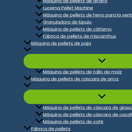
Máquina de pellets de alfalfa
Lucerna Pellet Machine
Máquina de pellets de heno para la ven
Granuladora de lúpulo
Máquina de pellets de cáñamo
Fábrica de pellets de miscanthus
Máquina de pellets de paja
Pienso flotante
Pellets
Pien
se h
Los piensos granulados que
Máquina de pellets de tallo de maíz
flotan en la superficie del agua
Apto p
Máquina de pellets de cáscara de arroz
son adecuados para diversas
bagres
especies de peces que se
lubina
alimentan en la superficie,
acuáti
mejoran el aprovechamiento
fondo.
Máquina de pellets de cáscara de giraso
del pienso y permiten
Máquina de pellets de cáscara de caca
observar las condiciones de
Máquina de pellets de café
alimentación.
Fábrica de pellets