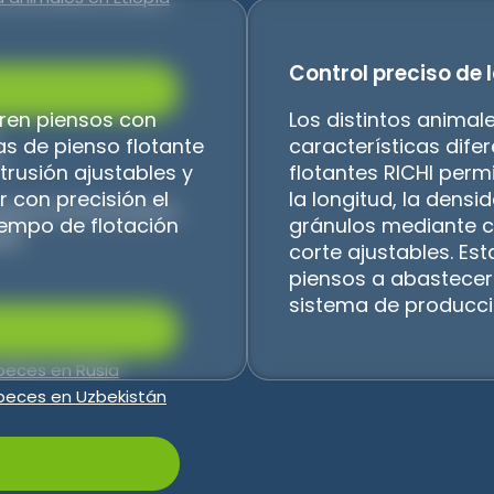
Control preciso de l
eren piensos con
Los distintos animal
as de pienso flotante
características dife
a
trusión ajustables y
flotantes RICHI perm
 con precisión el
la longitud, la densi
jera 10-12T/H en EE.UU.
tiempo de flotación
gránulos mediante c
sia
corte ajustables. Est
piensos a abastecer
sistema de producci
peces en Rusia
peces en Uzbekistán