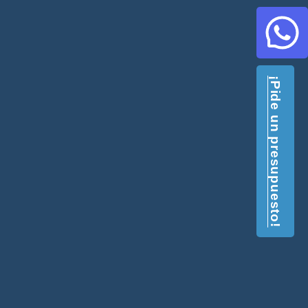
¡Pide un presupuesto!
ara peces de tipo
producir pellets de pienso acuático
ocesos de acondicionamiento con vapor,
y un control preciso de la densidad de
tes como que se hunden.