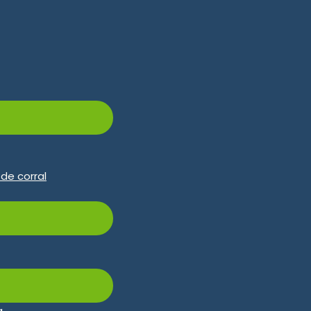
 extrusora de pienso p
húmedo RICHI?
de corral
tipo húmedo y alto rendimiento es esencial para 
s al uso de tecnología avanzada de extrusión y pr
o logra unos resultados de expansión superiores 
te la producción de pellets de pienso tanto flotan
Póngase en contacto con nosotros
a