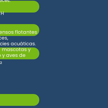
eces.
/H
W
ensos flotantes
ces,
cies acuáticas.
a mascotas y
 y aves de
ra