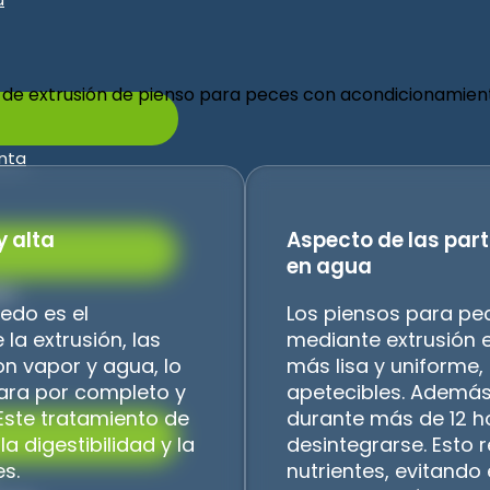
enta
y alta
Aspecto de las part
en agua
es
edo es el
Los piensos para pe
la extrusión, las
mediante extrusión 
n vapor y agua, lo
más lisa y uniforme
zara por completo y
apetecibles. Además
 Este tratamiento de
durante más de 12 
 digestibilidad y la
desintegrarse. Esto 
s.
nutrientes, evitando 