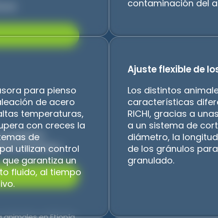
contaminación del a
peces
Ajuste flexible de lo
rusora para pienso
Los distintos animal
aleación de acero
características difer
 altas temperaturas,
RICHI, gracias a una
supera con creces la
a un sistema de cort
n Uzbekistán
stemas de
diámetro, la longitud
ales en Zimbabue
al utilizan control
de los gránulos para
o que garantiza un
granulado.
o fluido, al tiempo
ivo.
 animales en Etiopía