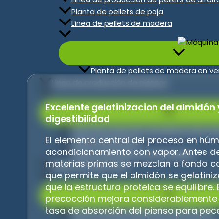
Planta de pellets de paja
Línea de pellets de madera
Planta de pellets de madera en v
Línea de producción de piensos
Excelente gelatinizacion del almidón 
digestibilidad
Línea de producción de piensos para av
El elemento central del proceso en húm
Fábrica de piensos
acondicionamiento con vapor. Antes de 
Fábrica de piensos premezclados
materias primas se mezclan a fondo co
Planta de Aqua Feed
que permite que el almidón se gelatini
que la estructura proteica se equilibre.
precocción mejora considerablemente la
tasa de absorción del pienso para pece
Planta flotante de piensos para peces