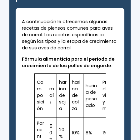
A continuación le ofrecemos algunas
recetas de piensos comunes para aves
de corral. Las recetas específicas ia
según los tipos y la etapa de crecimiento
de sus aves de corral.
Fórmula alimenticia para el periodo de
crecimiento de los pollos de engorde:
Co
har
hari
Premezcla
harin
cal
m
m
ina
na
de
a de
al
po
aí
de
de
vitaminas
pesc
ci
sici
z
soj
col
y
ado
cal
ón
a
za
minerales
Por
5
ce
20
0
10%
8%
1%
0.
nt
%
%