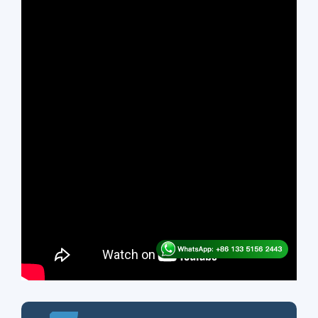
transporte, y la
granuladora de piensos
transformará los materiales triturados en
gránulos compactos de pienso para
aves de corral y, finalmente, los gránulos
se extruirán por los orificios de la matriz y
se cortarán en el tamaño deseado
mediante el dispositivo de corte.
Después de la granulación, los gránulos
de pienso para aves de corral están
calientes y blandos, por lo que es mejor
utilizar una máquina de refrigeración para
enfriar los gránulos de pienso a
temperatura ambiente antes de
envasarlos o utilizarlos directamente.
Obtener presupuesto y servicio