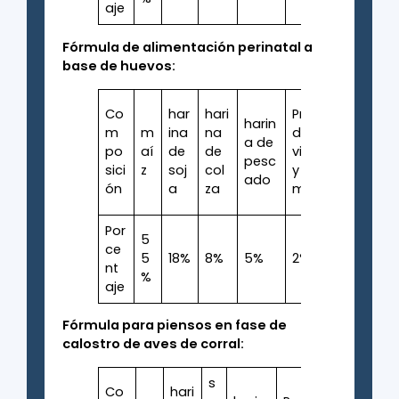
aje
Fórmula de alimentación perinatal a
base de huevos:
Co
har
hari
Premezcla
harin
cal
m
m
ina
na
de
a de
al
po
aí
de
de
vitaminas
pesc
ci
sici
z
soj
col
y
ado
cal
ón
a
za
minerales
Por
5
ce
5
18%
8%
5%
2%
0.
nt
%
aje
Fórmula para piensos en fase de
calostro de aves de corral:
s
Co
hari