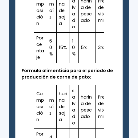
a
harin
Premezcla
cali
mp
m
na
lv
a de
de
ali
osi
aí
de
a
pesc
vitaminas y
ión
ció
z
soj
d
ado
minerales
calc
n
a
o
Por
6
1
ce
0
15%
0
5%
3%
0.7
nta
%
%
je
Fórmula alimenticia para el periodo de
producción de carne de pato:
s
Co
hari
a
harin
Premezcla
cali
mp
m
na
lv
a de
de
ali
osi
aí
de
a
pesc
vitaminas y
ión
ció
z
soj
d
ado
minerales
calc
n
a
o
Por
4