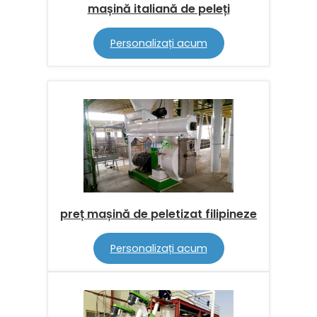
mașină italiană de peleți
Personalizați acum
preț mașină de peletizat filipineze
Personalizați acum