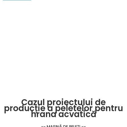
RICHI are echipamente avansate de producție de mașini,
putere de dezvoltare puternică și servicii post-vânzare
perfecte, este cercetarea, dezvoltarea, fabricarea,
instalarea, punerea în funcțiune a producătorilor
profesioniști de mașini granulare. Toate produsele
companiei au trecut ISO, CE, SGS, BV și alte certificări
internaționale, și a câștigat 27 de brevete, până în prezent
a servit cu succes mai mult de 140 de țări și regiuni din
lume de mii de clienți, produsele și serviciile noastre au
fost recunoscute de către clienți.
Cazul proiectului de
producție a peletelor pentru
hrana acvatică
-- MAȘINĂ DE PELEȚI --