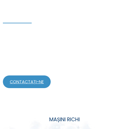
Cazul proiectului
Produsele RICHI au fost vândute în peste 140 de țări și
regiuni, cum ar fi Canada, Rusia, Olanda, Uzbekistan,
Senegal, Australia etc. Am proiectat fiecare linie de
producție de peleți în funcție de cerințele specifice ale
fiecărui client. Am deservit mii de clienți din întreaga lume,
dintre care multe cazuri de clienți au devenit proiecte
locale de referință.
CONTACTAȚI-NE
MAȘINI RICHI