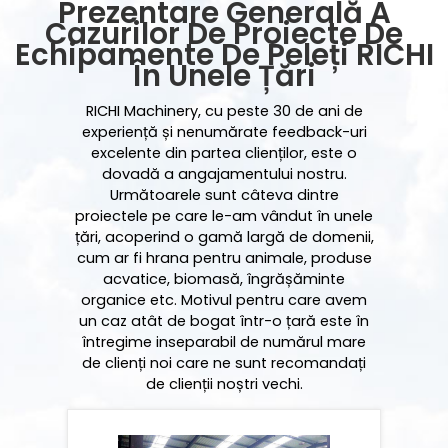
Prezentare Generală A
Cazurilor De Proiecte De
Echipamente De Peleți RICHI
În Unele Țări
RICHI Machinery, cu peste 30 de ani de
experiență și nenumărate feedback-uri
excelente din partea clienților, este o
dovadă a angajamentului nostru.
Următoarele sunt câteva dintre
proiectele pe care le-am vândut în unele
țări, acoperind o gamă largă de domenii,
cum ar fi hrana pentru animale, produse
acvatice, biomasă, îngrășăminte
organice etc. Motivul pentru care avem
un caz atât de bogat într-o țară este în
întregime inseparabil de numărul mare
de clienți noi care ne sunt recomandați
de clienții noștri vechi.