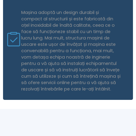
Mașina adoptă un design durabil și
compact al structurii și este fabricată din
oțel inoxidabil de înaltă calitate, ceea ce o
face să funcționeze stabil cu un timp de
lucru lung. Mai mult, structura mașinii de
uscare este ușor de învățat și mașina este
convenabilă pentru a funcționa, mai mult,
vom detașa echipa noastră de inginerie
pentru a vă ajuta să instalați echipamentul
de uscare și să vă instruiți lucrătorii să învețe
cum să utilizeze și cum să întrețină mașina și
să ofere servicii online pentru a vă ajuta să
rezolvați întrebările pe care le-ați întâlnit.