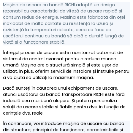
Mașina de uscare cu bandă RICHI adoptă un design
rezonabil cu caracteristici de viteză de uscare rapidă și
consum redus de energie. Mașina este fabricată din oțel
inoxidabil de înaltă calitate cu rezistență la uzură și
rezistență la temperaturi ridicate, ceea ce face ca
uscătorul continuu cu bandă să aibă o durată lungă de
viață și o funcționare stabilă.
Întregul proces de uscare este monitorizat automat de
sistemul de control avansat pentru a reduce munca
umană. Mașina are o structură simplă și este ușor de
utilizat. În plus, oferim servicii de instalare și instruire pentru
a vă ajuta să utilizați la maximum mașina.
Dacă sunteți în căutarea unui echipament de uscare,
atunci uscătorul cu bandă transportoare RICHI este fără
îndoială cea mai bună alegere. Și putem personaliza
soluții de uscare stabile și fiabile pentru dvs. în funcție de
cerințele dvs. reale.
În continuare, voi introduce mașina de uscare cu bandă
din structura, principiul de funcționare, caracteristicile și