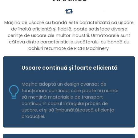
Mașina de uscare cu bandă este caracterizată ca uscare
de înaltă eficiență și fiabilă, poate satisface diverse
cerințe de uscare ale multor industrii. Următoarele sunt
câteva dintre caracteristicile uscătorului cu bandă cu
ochiuri rezumate de RICHI Machinery.
Uscare continuă și foarte eficientă
Mașina adoptă un design avansat de
funcționare continuă, care poate nu numai
să mențină materialele de transport
continuu în cadrul întregului proces de
uscare, ci și să îmbunătățească eficiența
producției.