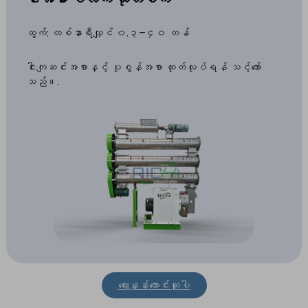
ထွက်: တစ်နာရီလျှင် ၀.၃–၄၀ တန်
ငါးကျဆင်းအစာနှင့် ပုစွန်အစာ ထုတ်လုပ်ရန် သင့်တော်
သည်။.
ဈေးနှုန်းတောင်းယူပါ