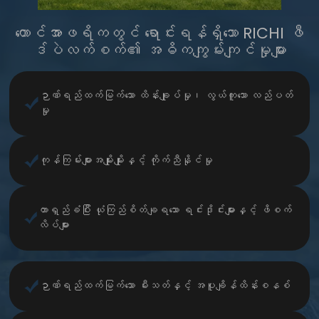
တောင်အာဖရိကတွင် ရောင်းရန်ရှိသော RICHI ဖီ
ဒ်ပဲလက်စက်၏ အဓိကကျွမ်းကျင်မှုများ
ဉာဏ်ရည်ထက်မြက်သော ထိန်းချုပ်မှု၊ လွယ်ကူသော လည်ပတ်
မှု
ကုန်ကြမ်းများအမျိုးမျိုးနှင့် ကိုက်ညီနိုင်မှု
တာရှည်ခံပြီး ယုံကြည်စိတ်ချရသော ရင်းဒိုင်းများနှင့် ဖိစက်
လိပ်များ
ဉာဏ်ရည်ထက်မြက်သော မီးသတ်နှင့် အပူချိန်ထိန်းစနစ်