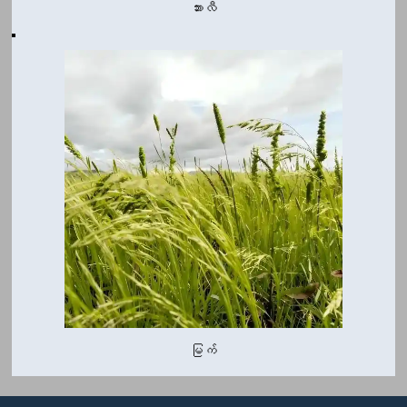
ဘားလီ
မြက်