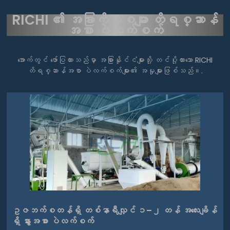
RICHI ၏ အခြားကိစ္စများ
တိရစ္ဆာန်
အစာ ပဲလက်စက်
အောက်တွင် ဖော်ပြထားသည်မှာ အခြားနိုင်ငံများသို့ တင်ပို့ထားသော RICHI
တိရစ္ဆာန်အစာ ပဲလက်စက်များ၏ အမှုများဖြစ်သည်။.
ဥဇဘက်စတန်ရှိ တစ်နာရီလျှင် ၁–၂ တန် အလေးချိန်
ရှိ နွားအစာ ပဲလက်စက်