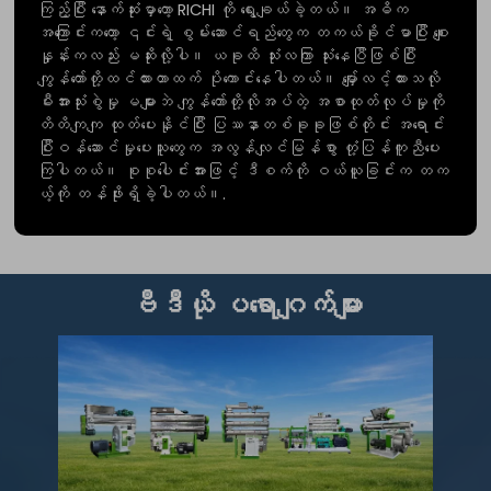
ကြည့်ပြီး နောက်ဆုံးမှာတော့ RICHI ကို ရွေးချယ်ခဲ့တယ်။ အဓိက
အကြောင်းကတော့ ၎င်းရဲ့ စွမ်းဆောင်ရည်တွေက တကယ်ခိုင်မာပြီး စျေး
နှုန်းကလည်း မဆိုးလို့ပါ။ ယခုထိ သုံးလကြာ သုံးနေပြီဖြစ်ပြီး
ကျွန်တော်တို့ထင်ထားတာထက် ပိုကောင်းနေပါတယ်။ မျှော်လင့်ထားသလို
မီးအားသုံးစွဲမှု မများဘဲ ကျွန်တော်တို့လိုအပ်တဲ့ အစာထုတ်လုပ်မှုကို
တိတိကျကျ ထုတ်ပေးနိုင်ပြီး ပြဿနာတစ်ခုခုဖြစ်တိုင်း အရောင်း
ပြီးဝန်ဆောင်မှုပေးသူတွေက အလွန်လျင်မြန်စွာ တုံ့ပြန်ကူညီပေး
ကြပါတယ်။ စုစုပေါင်းအားဖြင့် ဒီစက်ကို ဝယ်ယူခြင်းက တက
ယ့်ကို တန်ဖိုးရှိခဲ့ပါတယ်။.
ဗီဒီယို ပရောဂျက်များ