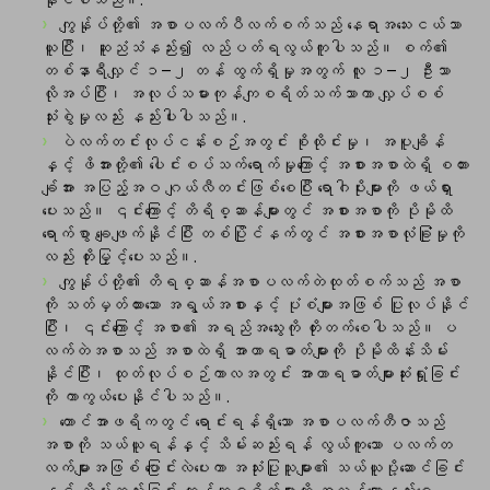
ကျွန်ုပ်တို့၏ အစာပလက်ပီလက်စက်သည် နေရာအသေးငယ်သာ
ယူပြီး၊ ဆူညံသံနည်း၍ လည်ပတ်ရလွယ်ကူပါသည်။ စက်၏
တစ်နာရီလျှင် ၁–၂ တန် ထွက်ရှိမှုအတွက် လူ ၁–၂ ဦးသာ
လိုအပ်ပြီး၊ အလုပ်သမားကုန်ကျစရိတ်သက်သာကာ လျှပ်စစ်
သုံးစွဲမှုလည်း နည်းပါးပါသည်။.
ပဲလက်တင်းလုပ်ငန်းစဉ်အတွင်း စိုထိုင်းမှု၊ အပူချိန်
နှင့် ဖိအားတို့၏ ပေါင်းစပ်သက်ရောက်မှုကြောင့် အစားအစာထဲရှိ စတား
ချ်အား အပြည့်အဝ ဂျယ်လီတင်းဖြစ်စေပြီး ရောဂါပိုးများကို ဖယ်ရှား
ပေးသည်။ ၎င်းကြောင့် တိရိစ္ဆာန်များတွင် အစားအစာကို ပိုမိုထိ
ရောက်စွာ ချေဖျက်နိုင်ပြီး တစ်ပြိုင်နက်တွင် အစားအစာလုံခြုံမှုကို
လည်း တိုးမြှင့်ပေးသည်။.
ကျွန်ုပ်တို့၏ တိရစ္ဆာန်အစာပလက်တဲထုတ်စက်သည် အစာ
ကို သတ်မှတ်ထားသော အရွယ်အစားနှင့် ပုံစံများအဖြစ် ပြုလုပ်နိုင်
ပြီး၊ ၎င်းကြောင့် အစာ၏ အရည်အသွေးကို တိုးတက်စေပါသည်။ ပ
လက်တဲအစာသည် အစာထဲရှိ အာဟာရဓာတ်များကို ပိုမိုထိန်းသိမ်း
နိုင်ပြီး၊ ထုတ်လုပ်စဉ်ကာလအတွင်း အာဟာရဓာတ်များဆုံးရှုံးခြင်း
ကို ကာကွယ်ပေးနိုင်ပါသည်။.
တောင်အာဖရိကတွင် ရောင်းရန်ရှိသော အစာပလက်တီဇာသည်
အစာကို သယ်ယူရန်နှင့် သိမ်းဆည်းရန် လွယ်ကူသော ပလက်တ
လက်များအဖြစ် ပြောင်းလဲပေးကာ အသုံးပြုသူများ၏ သယ်ယူပို့ဆောင်ခြင်း