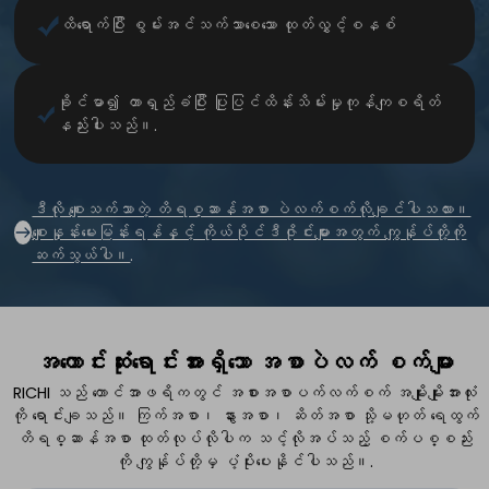
ထိရောက်ပြီး စွမ်းအင်သက်သာစေသော ထုတ်လွှင့်စနစ်
ခိုင်မာ၍ တာရှည်ခံပြီး ပြုပြင်ထိန်းသိမ်းမှုကုန်ကျစရိတ်
နည်းပါးသည်။.
ဒီလို စျေးသက်သာတဲ့ တိရစ္ဆာန်အစာ ပဲလက်စက်လိုချင်ပါသလား။
စျေးနှုန်းမေးမြန်းရန်နှင့် ကိုယ်ပိုင်ဒီဇိုင်းများအတွက် ကျွန်ုပ်တို့ကို
ဆက်သွယ်ပါ။
.
အကောင်းဆုံးရောင်းအားရှိသော
အစာပဲလက်
စက်များ
RICHI သည် တောင်အာဖရိကတွင် အစားအစာပက်လက်စက် အမျိုးမျိုးအားလုံး
ကို ရောင်းချသည်။ ကြက်အစာ၊ နွားအစာ၊ ဆိတ်အစာ သို့မဟုတ် ရေထွက်
တိရစ္ဆာန်အစာ ထုတ်လုပ်လိုပါက သင့်လိုအပ်သည့် စက်ပစ္စည်း
ကို ကျွန်ုပ်တို့မှ ပံ့ပိုးပေးနိုင်ပါသည်။.