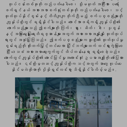
လုပ်ငန်းတစ်ခုကို လည်ပတ်နေပါစေ၊ သို့မဟုတ် အကြီးစား ပရော်
ဖက်ရှင်နယ် အစားအစာစက်ရုံတစ်ခုကို လည်ပတ်နေပါစေ၊ သင့်
ထုတ်လုပ်နိုင်စွမ်းနှင့် တိတိကျကျ ကိုက်ညီမည့် စက်ပစ္စည်းများကို
ကျွန်ုပ်တို့တွင် ရရှိနိုင်ပါသည်။ တောင်အာဖရိကရှိ ကျွန်ုပ်တို့၏
ဖောက်သည်များသည် ဤစက်များကို ကြက်၊ နွား၊ ဆိတ်၊ ငါး၊ ပုစွန်
နှင့် အခြားမွေးမြူရေးတိရစ္ဆာန်များအတွက် အစားအစာအမျိုးမျိုး ထုတ်လုပ်
ရာတွင် အသုံးပြုကြသည်။ ဤစက်ပစ္စည်းများက သူတို့၏ ထုတ်လုပ်မှု
စွမ်းရည်ကို တိုးတက်မြှင့်တင်ပေးကာ ပြိုင်ဘက်များထက် ထင်ရှားကွဲပြားစေ
ပြီး ဒေသခံ အစားအစာဈေးကွက်တွင် ထိပ်တန်းနေရာ ရရှိစေခဲ့သည်။
အောက်တွင် ကျွန်ုပ်တို့၏ အောင်မြင်မှုအကောင်းဆုံး ဥပမာအချို့ကို ဖော်ပြထား
ပါသည်။ ၎င်းတို့မှတဆင့် ကျွန်ုပ်တို့က သင့်အတွက် ဘာတွေ လုပ်ပေး
နိုင်မလဲဆိုတာကို ပိုမိုရှင်းလင်းစွာ သိရှိနိုင်ပါလိမ့်မည်။.