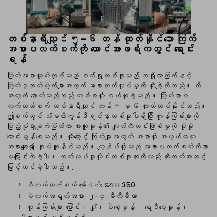
တစ်နာရီလျှင် ၅–၆ တန် ထုတ်နိုင်သော ကြက်
အစာပလက်စက်ကို တောင်အာဖရိကတွင် ရောင်း
ရန်
ကြက်အစာထုတ်လုပ်သည့် စက်ရုံတစ်ခုသည် ဘရိုလာကြက်နှင့်
ကြက်ဥထုတ်ကြက်များအတွက် အစာထုတ်လုပ်မှုကို တိုးချဲ့လိုသည်။ ထို
အတွက် ဖောက်သည်သည် တစ်ခုကို ဝယ်ယူခဲ့သည်။
ကြက်စာပဲ
လက်ထုတ်စက်
တစ်နာရီလျှင် တန် ၅ မှ ၆ ထုတ်လုပ်နိုင်သည်။
ဤစက်တွင် သံမဏိကွန်ဒီရှင်နာတစ်ခုပါရှိပြီး ကုန်ကြမ်းများကို
ပြည့်စုံစွာချက်ပြုတ်ကာ အာလူးမှုန့်၏ ဂျယ်လီတင်းဖြစ်မှုကို ပိုမို
ကောင်းမွန်စေသည်။ ထိုကြောင့် ကြက်များအတွက် အစာကို အလွယ်တကူ
အစာချေ၍ စုပ်ယူနိုင်သည်။ ကျွန်ုပ်တို့သည် အစာပလက်စက်ကိုသာ
မပြောင်းလဲခဲ့ပါ၊ ထုတ်လုပ်မှုလိုင်းတစ်ခုလုံးကိုလည်း တိုးတက်အဆင့်
မြှင့်တင်ခဲ့ပါသည်။.
ပီလက်ထုတ်စက် မော်ဒယ်: SZLH 350
ပဲလက်အရွယ်အစား: ၂-၄ မီလီမီတာ
ကုန်ကြမ်းများ: ပြောင်း၊ ဂျုံ၊ ပဲစေ့မှုန့်၊ ရေပီစေ့မှုန့်၊