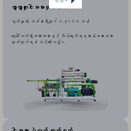
ကြည့်ပါ
လွှာလွှာကူးငါးအစာထုတ်စက်
ထွက်နှုန်း: တစ်နာရီလျှင် ၀.၃–၁၀ တန်
ရေပေါ်သက်ရှိအစားအစာနှင့် အိမ်မွေးတိရစ္ဆာန်အစားအစာ
ထုတ်လုပ်ရန် သင့်တော်သည်။.
ငါးအစာ ပဲလက် ထုတ်စက်