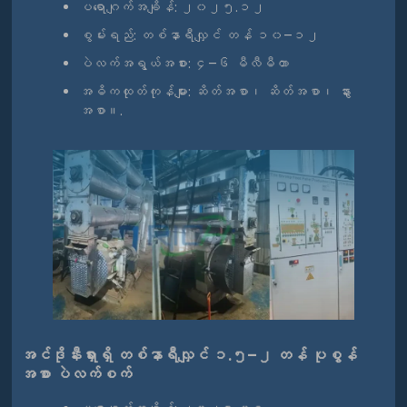
ပရောဂျက်အချိန်: ၂၀၂၅.၁၂
စွမ်းရည်: တစ်နာရီလျှင် တန် ၁၀–၁၂
ပဲလက်အရွယ်အစား: ၄–၆ မီလီမီတာ
အဓိကထုတ်ကုန်များ: ဆိတ်အစာ၊ ဆိတ်အစာ၊ နွား
အစာ။.
အင်ဒိုနီးရှားရှိ တစ်နာရီလျှင် ၁.၅–၂ တန် ပုစွန်
အစာ ပဲလက်စက်