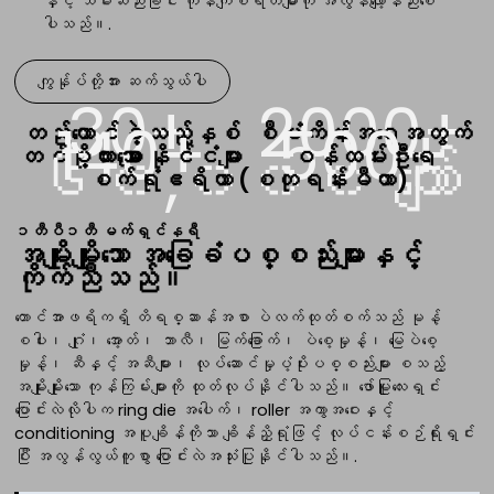
နှင့် သိမ်းဆည်းခြင်း ကုန်ကျစရိတ်များကို အလွန်လျော့နည်းစေ
ပါသည်။.
ကျွန်ုပ်တို့အား ဆက်သွယ်ပါ
30+
2000+
140+
500+
တည်ထောင်ခဲ့သည့်နှစ်
စီမံကိန်းအရေအတွက်
၆၀,၀၀၀ ကျော်
တင်ပို့ထားသော နိုင်ငံများ
များ
ဝန်ထမ်းဦးရေ
စက်ရုံဧရိယာ (စတုရန်းမီတာ)
၁တီပီ၁တီ မက်ရှင်နရီ
အမျိုးမျိုးသော အခြေခံပစ္စည်းများနှင့်
ကိုက်ညီသည်။
တောင်အာဖရိကရှိ တိရစ္ဆာန်အစာ ပဲလက်ထုတ်စက်သည် မုန့်
စပါး၊ ဂျုံ၊ အော့တ်၊ ဘာလီ၊ မြက်ခြောက်၊ ပဲစေ့မှုန့်၊ မြေပဲစေ့
မှုန့်၊ ဆီနှင့် အဆီများ၊ လုပ်ဆောင်မှုပံ့ပိုးပစ္စည်းများ စသည့်
အမျိုးမျိုးသော ကုန်ကြမ်းများကို ထုတ်လုပ်နိုင်ပါသည်။ ဖော်မြူလေးရှင်း
ပြောင်းလဲလိုပါက ring die အပေါက်၊ roller အကွာအဝေးနှင့်
conditioning အပူချိန်ကိုသာ ချိန်ညှိရုံဖြင့် လုပ်ငန်းစဉ်ရိုးရှင်း
ပြီး အလွန်လွယ်ကူစွာ ပြောင်းလဲအသုံးပြုနိုင်ပါသည်။.