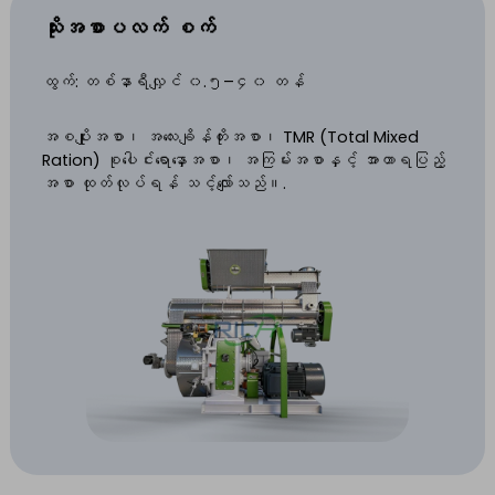
သိုးအစာပလက်
စက်
ထွက်: တစ်နာရီလျှင် ၀.၅–၄၀ တန်
အစပျိုးအစာ၊ အလေးချိန်တိုးအစာ၊ TMR (Total Mixed
Ration) စုပေါင်းရောနှောအစာ၊ အကြမ်းအစာနှင့် အာဟာရပြည့်
အစာ ထုတ်လုပ်ရန် သင့်လျော်သည်။.