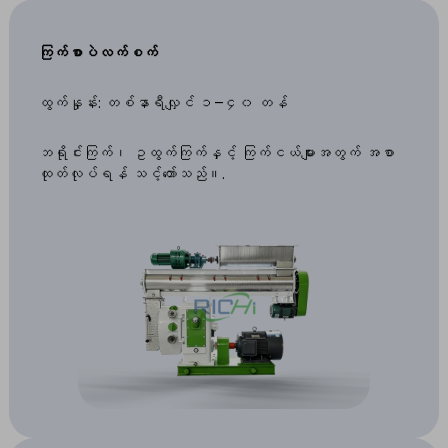
ကြက်စာပဲလက်စက်
ထွက်နှုန်း: တစ်နာရီလျှင် ၁–၄၀ တန်
ဘရိုင်းကြက်၊ ဥထွက်ကြက်နှင့် ကြက်ငယ်များအတွက် အစာ
ထုတ်လုပ်ရန် သင့်တော်သည်။.