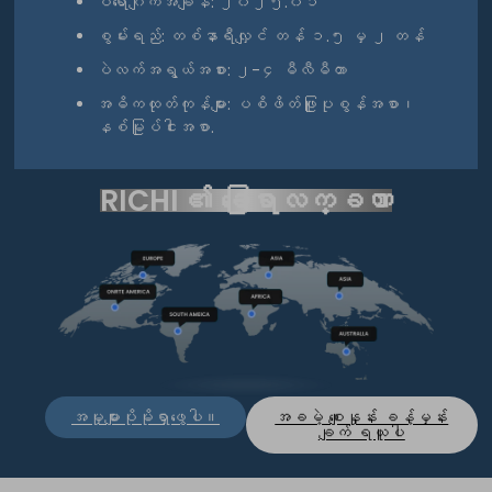
ပရောဂျက်အချိန်: ၂၀၂၅.၀၁
စွမ်းရည်: တစ်နာရီလျှင် တန် ၁.၅ မှ ၂ တန်
ပဲလက်အရွယ်အစား: ၂-၄ မီလီမီတာ
အဓိကထုတ်ကုန်များ: ပစိဖိတ်ဖြူပုစွန်အစာ၊
နစ်မြုပ်ငါးအစာ.
RICHI ၏ ခြေရာလက္ခဏာ
အမှုများပိုမိုရှာဖွေပါ။
အခမဲ့ စျေးနှုန်း ခန့်မှန်း
ချက် ရယူပါ