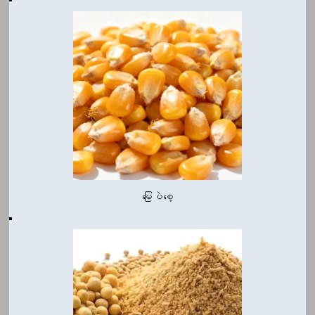
မြေပဲစေ့