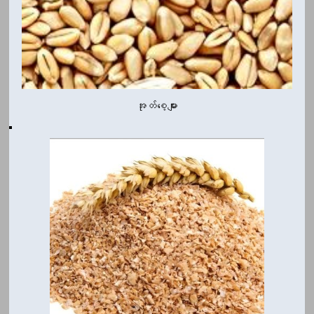
အုတ်စေ့များ