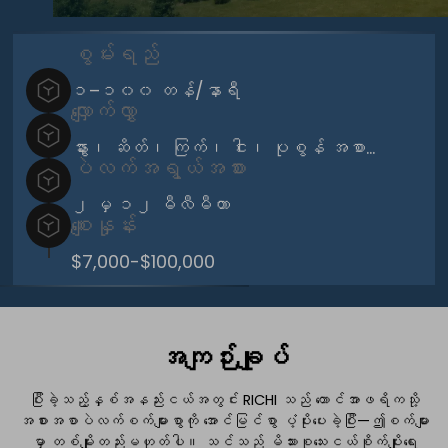
စွမ်းရည်
၁–၁၀၀ တန်/နာရီ
လျှောက်လွှာ
နွား၊ ဆိတ်၊ ကြက်၊ ငါး၊ ပုစွန် အစာ…
ပဲလက်အရွယ်အစား
၂ မှ ၁၂ မီလီမီတာ
စျေးနှုန်း
$7,000-$100,000
အကျဉ်းချုပ်
ပြီးခဲ့သည့်နှစ်အနည်းငယ်အတွင်း RICHI သည် တောင်အာဖရိကသို့
အစားအစာပဲလက်စက်များစွာကို အောင်မြင်စွာ ပံ့ပိုးပေးခဲ့ပြီး—ဤစက်များ
မှာ တစ်မျိုးတည်းမဟုတ်ပါ။ သင်သည် မိသားစုသေးငယ်စိုက်ပျိုးရေး