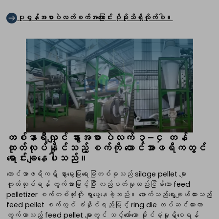
ပုစွန်အစာပဲလက်စက်အကြောင်း ပိုမိုသိရှိလိုက်ပါ။
တစ်နာရီလျှင် နွားအစာ ပဲလက် ၃–၄ တန်
ထုတ်လုပ်နိုင်သည့် စက်ကို တောင်အာဖရိကတွင်
ရောင်းချနေပါသည်။
တောင်အာဖရိကရှိ နွားမွေးမြူရေးခြံတစ်ခုသည် silage pellet များ
ထုတ်လုပ်ရန် ထွက်အားမြင့်ပြီး လည်ပတ်မှုတည်ငြိမ်သော feed
pelletizer စက်တစ်လုံးကို ရှာဖွေနေခဲ့သည်။ ဖောက်သည်ရွေးချယ်ထားသည့်
feed pellet စက်တွင် ခံနိုင်ရည်မြင့် ring die တပ်ဆင်ထားကာ
ထွက်လာသည့် feed pellet များတွင် သင့်တော်သော ခိုင်ခံ့မှုရှိစေရန်