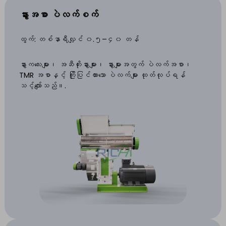
နွားအစာ ပဲလက်စက်
ထွက်: တစ်နာရီလျှင် ၀.၅–၄၀ တန်
နွားကလေးများ၊ အဆီတိုးနွားများ၊ နွားများအတွက် ပဲလက်အစာ၊
TMR အစာနှင့် ကြိုပြင်ထားသော ပဲလက်များ ထုတ်လုပ်ရန်
သင့်လျော်သည်။.