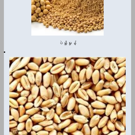
ပဲနို့မှုန့်