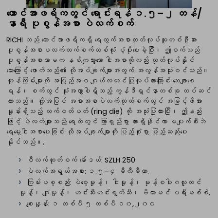
တောင်အာဖရိကတွင် ရောင်းရန် ၁.၅–၂ တန်/
နာရီ ပုစွန်အစာ ပဲလက်စက်
RICHI သည် တောင်အာဖရိကရှိ ရေထွက်အစာထုတ်လုပ်သူတစ်ဦးအား
ပုစွန်အစာပလက်တက်စက်တစ်လုံး ပံ့ပိုးပေးခဲ့ပြီး၊ ဤစက်သည်
ပုစွန်အစာသာမက နစ်ကျသွားသော ငါးအစာကိုလည်း ထုတ်လုပ်နိုင်
သောကြောင့် ဖောက်သည်၏ လိုအပ်ချက်များအတွက် အလွန်အသုံးဝင်သည်။
ကုန်ကြမ်းများကို အပြည့်အဝ ဂျယ်လတင်ပြုလုပ်ထားကြောင်း သေချာစေ
ရန်၊ စက်တွင် သုံးအလွှာပါရှိသည့် ကွန်ဒီရှင်နာတစ်ခု တပ်ဆင်
ထားသည်။ ထို့အပြင် အစားအစာပဲလက်ထုတ်စက်တွင် အမြင့်ဖိအား
နှုန်းရှိသည့် လက်ဝတ်ပတ် (ring die) ကို အသုံးပြုထားပြီး၊ ဤနည်း
ဖြင့် ပဲလက်များသည် ရေထဲတွင် ကြာရှည်စွာ ထားရှိနိုင်ကာ မပျက်စီးဘဲ
ရေမွေးငါးအစာပေးခြင်း လိုအပ်ချက်များကို ပြည့်စုံစွာ ဖြည့်ဆည်းပေး
နိုင်သည်။.
ပီလက်ထုတ်စက် မော်ဒယ်: SZLH 250
ပဲလက်အရွယ်အစား: ၁.၅–၄ မီလီမီတာ.
ကြမ်းပစ္စည်း: ပဲစေ့မှုန့်၊ ငါးမှုန့်၊ မုန့်စပါးဂလူတင်
မှုန့်၊ ဂျုံမှုန့်၊ ဟင်းသီးဟင်းရွက်ဆီ၊ ဗီတာမင် ပရီးမစ်စ်.
စျေးနှုန်း: ၁ တစ်ပီ ၅ တစ်ပီ ၁၀,၂၀၀