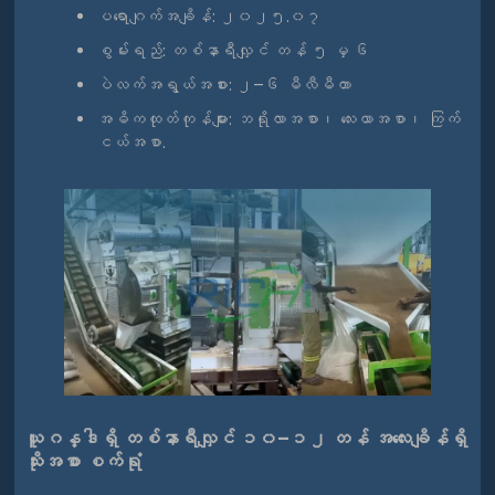
ပရောဂျက်အချိန်: ၂၀၂၅.၀၇
စွမ်းရည်: တစ်နာရီလျှင် တန် ၅ မှ ၆
ပဲလက်အရွယ်အစား: ၂–၆ မီလီမီတာ
အဓိကထုတ်ကုန်များ: ဘရိုလာအစာ၊ လေးယာအစာ၊ ကြက်
ငယ်အစာ.
ယူဂန္ဒါရှိ တစ်နာရီလျှင် ၁၀–၁၂ တန် အလေးချိန်ရှိ
သိုးအစာ စက်ရုံ