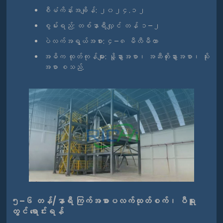
စီမံကိန်းအချိန်: ၂၀၂၄.၁၂
စွမ်းရည်: တစ်နာရီလျှင် တန် ၁–၂
ပဲလက်အရွယ်အစား: ၄–၈ မီလီမီတာ
အဓိက ထုတ်ကုန်များ: နို့နွားအစာ၊ အဆီတိုးနွားအစာ၊ သိုး
အစာ စသည်.
၅–၆ တန်/နာရီ ကြက်အစာပလက်ထုတ်စက်၊ ပီရူး
တွင် ရောင်းရန်