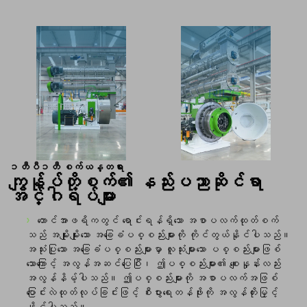
၁တီပီ၁တီ စက်ယန္တရား
ကျွန်ုပ်တို့စက်၏ နည်းပညာဆိုင်ရာ
အင်္ဂါရပ်များ
တောင်အာဖရိကတွင် ရောင်းရန်ရှိသော အစာပလက်ထုတ်စက်
သည် အမျိုးမျိုးသော အခြေခံပစ္စည်းများကို ကိုင်တွယ်နိုင်ပါသည်။
အသုံးပြုသော အခြေခံပစ္စည်းများမှာ လူသုံးများသော ပစ္စည်းများဖြစ်
သောကြောင့် အလွန်အဆင်ပြေပြီး၊ ဤပစ္စည်းများ၏ စျေးနှုန်းလည်း
အလွန်နိမ့်ပါသည်။ ဤပစ္စည်းများကို အစာပလက်အဖြစ်
ပြောင်းလဲထုတ်လုပ်ခြင်းဖြင့် စီးပွားရေးတန်ဖိုးကို အလွန်တိုးမြှင့်
နိုင်ပါသည်။.