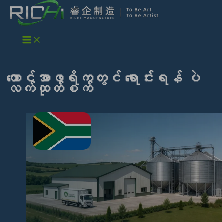
Skip
to
content
တောင်အာဖရိကတွင် ရောင်းရန် ပဲ
လက်ထုတ်စက်