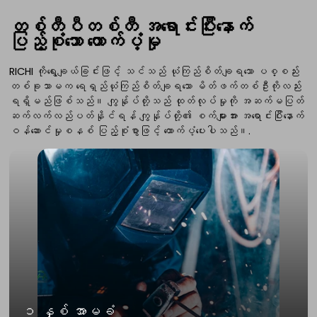
တစ်တီပီတစ်တီ
အရောင်းပြီးနောက်
ပြည့်စုံသော ထောက်ပံ့မှု
RICHI ကိုရွေးချယ်ခြင်းဖြင့် သင်သည် ယုံကြည်စိတ်ချရသော ပစ္စည်း
တစ်ခုသာမက ရေရှည်ယုံကြည်စိတ်ချရသော မိတ်ဖက်တစ်ဦးကိုလည်း
ရရှိမည်ဖြစ်သည်။ ကျွန်ုပ်တို့သည် ထုတ်လုပ်မှုကို အဆက်မပြတ်
ဆက်လက်လည်ပတ်နိုင်ရန် ကျွန်ုပ်တို့၏ စက်များအား အရောင်းပြီးနောက်
ဝန်ဆောင်မှုစနစ် ပြည့်စုံစွာဖြင့် ထောက်ပံ့ပေးပါသည်။.
၁ နှစ် အာမခံ