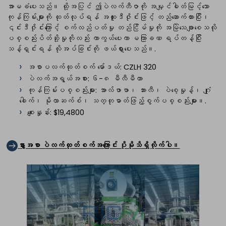
အာမခံပေးသည်။ ထို့အပြင် ဤပဲလက်တီဇာကို အမျှင်ဓါတ်မြင့်သော
ကုန်ကြမ်းများကို ထုတ်လုပ်ရန် အထူးဒီဇိုင်းဖြင့် တည်ဆောက်ထားပြီး၊
၎င်းဒီဇိုင်းကြောင့် စက်လည်ပတ်မှု တည်ငြိမ်မှုကို အမြဲသေချာစေသလို
ပစ္စည်းပိတ်ဆို့မှုကိုလည်း ကာကွယ်ပေးကာ မကြာခဏ ရပ်တန့်ပြီး
သန့်ရှင်းရန် လိုအပ်ခြင်းကို ဖယ်ရှားပေးသည်။.
အစာပလက်ထုတ်စက် မော်ဒယ်: CZLH 320
ပဲလက်အရွယ်အစား: ၆-၈ မီလီမီတာ
ကုန်ကြမ်းပစ္စည်းများ: အာလ်ဖာဖာ၊ ဘားလီ၊ ပဲစေ့မှုန့်၊ ဂျုံ
ခေါက်၊ မိုလာဆက်စ်၊ သတ္တုဓာတ်ဖြည့်စွက်ပစ္စည်းများ။.
စျေးနှုန်း: $19,4800
နွားအစာ ပဲလက်ထုတ်စက်အကြောင်း ပိုမိုသိရှိလိုက်ပါ။