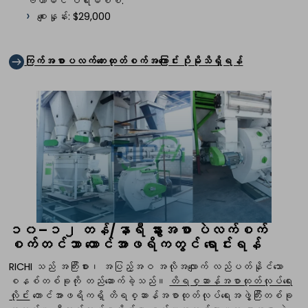
ဗီတာမင် ပရီးမစ်စ်.
စျေးနှုန်း: $29,000
ကြက်အစာပလက်တေးထုတ်စက်အကြောင်း ပိုမိုသိရှိရန်
၁၀–၁၂ တန်/နာရီ နွားအစာ ပဲလက်စက်
စက်တင်ဘာ တောင်အာဖရိကတွင် ရောင်းရန်
RICHI သည် အကြီးစား၊ အပြည့်အဝ အလိုအလျောက် လည်ပတ်နိုင်သော
စနစ်တစ်ခုကို တည်ဆောက်ခဲ့သည်။
တိရစ္ဆာန်အစာထုတ်လုပ်ရေး
လိုင်း
တောင်အာဖရိကရှိ တိရစ္ဆာန်အစာထုတ်လုပ်ရေးအဖွဲ့ကြီးတစ်ခု