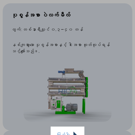
ပုစွန်အစာ ပဲလက်မီလ်
ထွက်: တစ်နာရီလျှင် ၀.၃–၄၀ တန်
နစ်ကျသွားသော ပုစွန်အစာနှင့် ငါးအစာ ထုတ်လုပ်ရန်
သင့်လျော်သည်။.