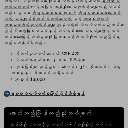
အတွက်။ ဒီထုတ်လုပ်ရေးလိုင်းမှာ စက်မှုအဆင့်သာမက
နွားအစာ ပဲ
လက်ထုတ်စက်
e—ဒါ့အပြင် အမျိုးမျိုးသော အကူကိရိယာများလည်း ပါဝင်
သည်၊ ဥပမာ
တိရစ္ဆာန်အစာ ထုစက်
,
တိရစ္ဆာန်အစာရောစပ်
စက်
,
ဆန့်ကျင်စီးဆင်း ပဲလက်အေးစက်
, နှင့်
အရောင်းအတွက်
အစားအစာအိတ်ထုပ်ကိရိယာများ
. ကျွန်ုပ်တို့၏ ပဲလက်စက်သည် အင်အား
မြင့် ဂီယာလွှဲပြောင်းစနစ်နှင့် တင်သွင်းထားသော ဘဲရင်းများဖြင့် တပ်
ဆင်ထားသောကြောင့် တစ်နေ့တာလုံး ပြဿနာမရှိဘဲ ဆက်တိုက် တည်ငြိမ်စွာ
လည်ပတ်နိုင်ပါသည်။.
ပီလက်ထုတ်စက် မော်ဒယ်: SZLH 420
ပဲလက်အရွယ်အစား: ၂ မှ ၈ မီလီမီတာ
ကုန်ကြမ်းများ: မုန့်ညှင်း၊ ဆော်ဂမ်၊ ဂျုံ၊ မိုလာဆစ်၊ ပဲစေ့
အစာမှုန့်၊ ဗီတာမင် ပရီးမစ်စ်.
စျေးနှုန်း: $31,000
နွားအစာ ပဲလက်စက်အကြောင်း ပိုမိုသိရှိရန်
ဖောက်သည်ပြန်လည်သုံးသပ်ချက်
ကျွန်တော်တို့ ပထမဦးဆုံး အမှတ်တံဆိပ်အမျိုးမျိုးကို စမ်းသပ်