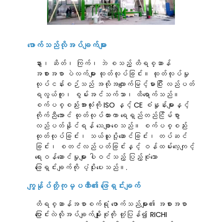
ဖောက်သည်လိုအပ်ချက်များ
နွား၊ ဆိတ်၊ ကြက်၊ ဘဲ စသည့် တိရစ္ဆာန်
အစားအစာ ပဲလက်များ ထုတ်လုပ်ခြင်း။ ထုတ်လုပ်မှု
လုပ်ငန်းစဉ်သည် အလိုအလျောက်မြင့်မားပြီး လည်ပတ်
ရလွယ်ကူ၊ စွမ်းအင်သက်သာ၊ ထိရောက်သည်။
စက်ပစ္စည်းအားလုံးကို ISO နှင့် CE စံနှုန်းများနှင့်
ကိုက်ညီအောင် ထုတ်လုပ်ထားကာ ရေရှည်တည်ငြိမ်စွာ
လည်ပတ်နိုင်ရန် သေချာစေသည်။ စက်ပစ္စည်း
ထုတ်လုပ်ခြင်း၊ သယ်ယူပို့ဆောင်ခြင်း၊ တပ်ဆင်
ခြင်း၊ စတင်လည်ပတ်ခြင်းနှင့် ဝန်ထမ်းလေ့ကျင့်
ရေးဝန်ဆောင်မှုများ ပါဝင်သည့် ပြည့်စုံသော
ဖြေရှင်းချက်ကို ပံ့ပိုးပေးသည်။.
ကျွန်ုပ်တို့ကုမ္ပဏီ၏ ဖြေရှင်းချက်
တိရစ္ဆာန်အစာစက်ရုံ ဖောက်သည်များ၏ အစားအစာ
ပြောင်းလဲလိုအပ်ချက်မျိုးစုံကို တုံ့ပြန်၍ RICHI