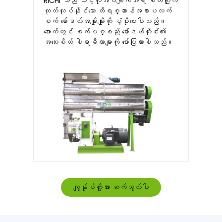
RICHI သည် သင့်လိုအပ်ချက်အရ စိတ်ကြိုက်
ထုတ်လုပ်နိုင်သော တိရစ္ဆာန်အစာပလက်
စက် မော်ဒယ်အမျိုးမျိုးကို ပံ့ပိုးပေးပါသည်။
အောက်တွင် စက်ပစ္စည်း မော်ဒယ်တိုင်း၏
အသေးစိတ် ပါရာမီတာများကို ဖော်ပြထားပါသည်။
ကျွန်ုပ်တို့အား ဆက်သွယ်ပါ