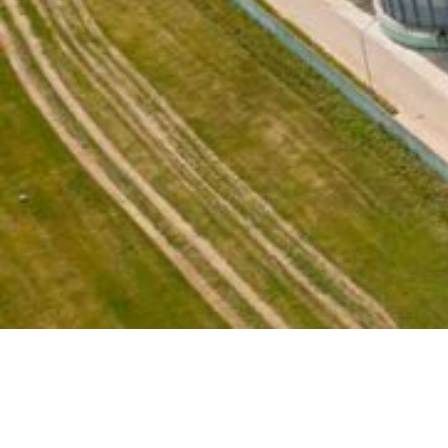
အီရန်ရှိ တိရစ္ဆာန်