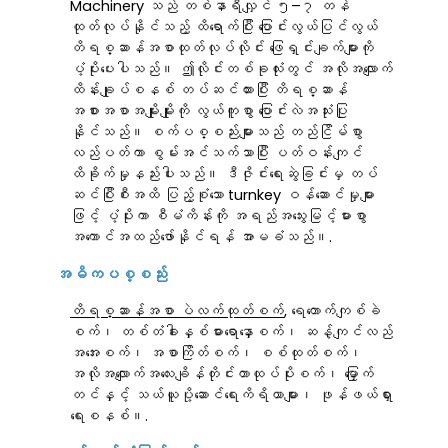
Machinery သည် တစ်နာရီလျှင် ၅–၇ တန်
ထုတ်လုပ်နိုင်သည့် ထိရောက်ပြီး ပြောင်းလွယ်ပြင်လွယ်
တိရစ္ဆာန်အစာထုတ်လုပ်လိုင်း ဖြေရှင်းချက်များကို
ပံ့ပိုးပေးပါသည်။ ဤလိုင်းတစ်ခုလုံးတွင် အလိုအလျောက်
ထိန်းချုပ်စနစ် တပ်ဆင်ထားပြီး တိရစ္ဆာန်
အစားအစာအမျိုးမျိုးကို လွယ်ကူစွာ ပြောင်းလဲအသုံးပြု
နိုင်သည်။ စက်ပစ္စည်းများသည် တည်ငြိမ်စွာ
လည်ပတ်ကာ စွမ်းအင်သက်သာပြီး ပတ်ဝန်းကျင်
ထိခိုက်မှုနည်းပါးသည်။ ဒီဇိုင်းရေးဆွဲခြင်းမှ တပ်
ဆင်ပြီးစီးအထိ ပြည့်စုံသော turnkey ဝန်ဆောင်မှုများ
ဖြင့် ပံ့ပိုးကာ စီမံကိန်းကို အရည်အသွေးမြင့်မားစွာ
အကောင်အထည်ဖော်နိုင်ရန် အာမခံသည်။.
အဓိကပစ္စည်း
တိရစ္ဆာန်အစာ ပဲလက်ထုတ်စက်
, ရေတောက်ကျစ်ခဲ
စက်၊ တစ်တံခါးနှစ်ဓားရောနှောစက်၊ ဆန့်ကျင်လည်
အအေးစက်၊ အစာကြိတ်စက်၊ စစ်ထုတ်စက်၊
အလိုအလျောက်အလေးချိန်တိုင်းတာထုပ်ပိုးစက်၊ မြှောက်
တင်နှင့် သယ်ယူပို့ဆောင်ရေးကိရိယာများ၊ ဖုန်ဖယ်ရှား
ရေးစနစ်။.