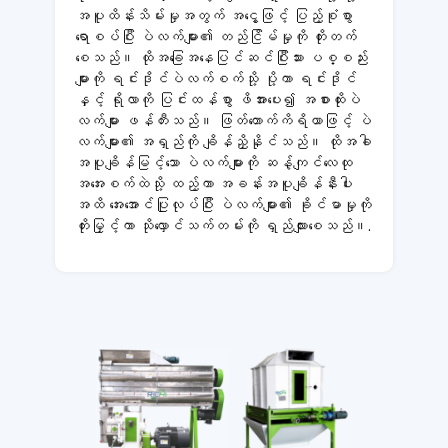
အပူထိန်းသိမ်းမှုအတွက် အငွေ့ဖြင့် ပြည့်စုံစွာ
ရောစပ်ပြီး ပဲလက်များ၏ တည်ငြိမ်မှုကို တိုးတက်
စေသည်။ ထိုအခြေအနေပြင်ဆင်ပြီးသား ပစ္စည်း
များကို ရင်းဒိုင်ပဲလက်စက်သို့ ပို့ကာ ရင်းဒိုင်
နှင့် ရိုလာကို ပြင်းထန်စွာ ဖိအားပေး၍ အစားထိုးပဲ
လက်များ ဖန်တီးသည်။ ဖြတ်တောက်ကိရိယာဖြင့် ပဲ
လက်များ၏ အရှည်ကို ချိန်ညှိနိုင်သည်။ ထိုအခါ
အပူချိန်မြင့်သော ပဲလက်များကို ဆန့်ကျင်လေထု
အအေးစက်ထဲသို့ ထည့်ကာ အခန်းအပူချိန်နီးပါး
အထိ အေးအောင်ပြုလုပ်ပြီး ပဲလက်များ၏ ခိုင်မာမှုကို
တိုးမြှင့်ကာ သိုလှောင်သက်တမ်းကို ရှည်လျားစေသည်။.