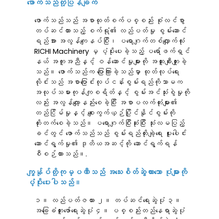
ဖောက်သည်တုံ့ပြန်ချက်
ဖောက်သည်သည် အစာထုတ်စက်ပစ္စည်း စုံလင်စွာ
တပ်ဆင်ထားသည့် စက်ရုံ၏ လည်ပတ်မှု စွမ်းဆောင်
ရည်အား အလွန်ကျေနပ်ပြီး၊ ပရောဂျက်တစ်လျှောက်လုံး
RICHI Machinery မှ ပံ့ပိုးပေးခဲ့သည့် ပရော်ဖက်ရှင်
နယ် အကူအညီနှင့် ဝန်ဆောင်မှုများကို အထူးချီးကျူးခဲ့
သည်။ ဖောက်သည်က ပြောကြားခဲ့သည်မှာ ထုတ်လုပ်ရေး
လိုင်းသည် အစာပြောင်းလုပ်ငန်းစွမ်းရည်ကိုသာမက
အလုပ်သမားကုန်ကျစရိတ်နှင့် စွမ်းအင်သုံးစွဲမှုကို
လည်း အလွန်လျော့နည်းစေခဲ့ပြီး အစာပလက်တုံးများ၏
တည်ငြိမ်မှုနှင့် စျေးကွက်ယှဉ်ပြိုင်နိုင်စွမ်းကို
တိုးတက်စေခဲ့သည်။ ပရောဂျက်ပြီးဆုံးပြီး သုံးလမပြည့်
ခင်တွင် ဖောက်သည်သည် စွမ်းရည်တိုးချဲ့ရေး ပူးပေါင်း
ဆောင်ရွက်မှု၏ ဒုတိယအဆင့်ကို ဆောင်ရွက်ရန်
စီစဉ်ထားသည်။.
ကျွန်ုပ်တို့ကုမ္ပဏီသည် အသေးစိတ်ဆွဲထားသော ပုံများကို
ပံ့ပိုးပေးပါသည်။
၁။ လည်ပတ်ဇယား ၂။ တပ်ဆင်ရေးဆွဲပုံ ၃။
အခြေခံတူးဖော်ရေးဆွဲပုံ ၄။ ပစ္စည်းတည်နေရာဆွဲပုံ