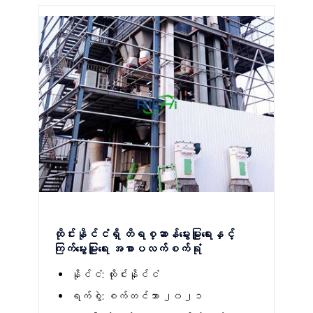
ထိုင်းနိုင်ငံရှိ တိရစ္ဆာန်မွေးမြူရေးနှင့်
ကြက်မွေးမြူရေး အစာပလက်စက်ရုံ
နိုင်ငံ: ထိုင်းနိုင်ငံ
ရက်စွဲ: စက်တင်ဘာ ၂၀၂၁