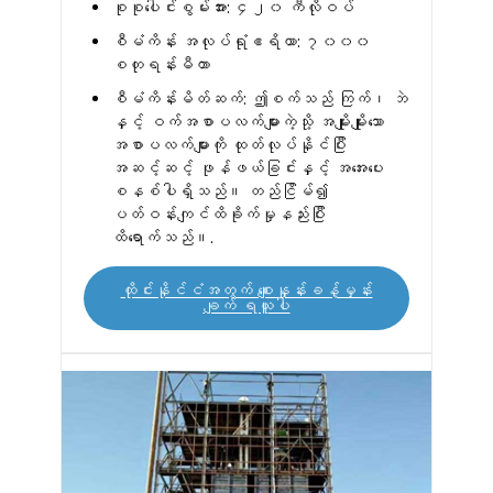
စုစုပေါင်းစွမ်းအား: ၄၂၀ ကီလိုဝပ်
စီမံကိန်း အလုပ်ရုံဧရိယာ: ၇၀၀၀
စတုရန်းမီတာ
စီမံကိန်းမိတ်ဆက်: ဤစက်သည် ကြက်၊ ဘဲ
နှင့် ဝက်အစာပလက်များကဲ့သို့ အမျိုးမျိုးသော
အစာပလက်များကို ထုတ်လုပ်နိုင်ပြီး
အဆင့်ဆင့် ဖုန်ဖယ်ခြင်းနှင့် အအေးပေး
စနစ်ပါရှိသည်။ တည်ငြိမ်၍
ပတ်ဝန်းကျင်ထိခိုက်မှုနည်းပြီး
ထိရောက်သည်။.
ထိုင်းနိုင်ငံအတွက် စျေးနှုန်းခန့်မှန်း
ချက် ရယူပါ