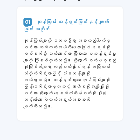
01
ကုန်ကြမ်း သန့်ရှင်းခြင်းနှင့် ဖျက်
ခြင်း အပိုင်း
ကုန်ကြမ်းများကို ပထမဦးစွာ အစာထည့်ပေါက်မှ
ဝင်ကာ ဘက်ကက်အယ်လီဗေတာဖြင့် ဒရမ်ကြို
စစ်စက်သို့ သယ်ဆောင်ကာ ကြီးမားသော မသန့်ရှင်းမှု
များကို ကြိုစစ်ထုတ်သည်။ ထို့နောက် စက်ပစ္စည်း
လုံခြုံစိတ်ချစွာ လည်ပတ်နိုင်ရန် အမြဲတမ်း
သံလိုက်ကိရိယာဖြင့် သံမသန့်များကို
ဖယ်ရှားသည်။ သန့်ရှင်းသွားသော ကုန်ကြမ်းများကို
ဖြန့်ဝေကိရိယာမှတဆင့် ယာယီစလိုအမျိုးမျိုးသို့
ဝင်ကာ ထို့နောက် ရေစက်တံဆိမ့်စက်သို့ ပို့၍
သင့်တော်သော ပဲလက်အရွယ်အစားအထိ
ဖျက်ဆီးသည်။.