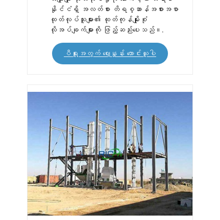
နိုင်ငံရှိ အလတ်စား တိရစ္ဆာန်အစားအစာ
ထုတ်လုပ်သူများ၏ ထုတ်ကုန်မျိုးစုံ
လိုအပ်ချက်များကို ဖြည့်ဆည်းပေးသည်။.
ပီရူးအတွက် ဈေးနှုန်း တောင်းယူပါ