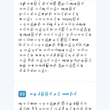
အချိုးအစားဖြင့် တိုင်းတာပြီး ပြီးလျှင် ရောနှောခြင်း
အဆင့်သို့ ဝင်ရောက်သည်။ ရောနှောခြင်း
လုပ်ငန်းစဉ်အားလုံးကို အဆင့်သုံးဆင့်ခွဲ
ထားသည်။ ပထမအဆင့်မှာ အထွေထွေကြမ်း
ပစ္စည်းများကို တစ်ရှော့ဖ်နှစ်ဖက်လှန်ရောနှော
စက်ထဲသို့ ထည့်သွင်းကာ တစ်ပြိုင်နက်တည်းညီညာ
စွာ ရောနှောခြင်းကို စတင်သည်။ ဒုတိယအဆင့်မှာ
သေးငယ်သောပစ္စည်းများနှင့် ကြိုပြင်ထားသော
ပေါင်းစပ်ပစ္စည်းများကို သီးခြားထည့်သွင်းပေါက်များ
မှ ထည့်သွင်းကာ ဆက်လက်ရောနှောသည်။ တတိယ
အဆင့်မှာ အာဟာရတန်ဖိုးတိုးမြှင့်ရန် လိုအပ်
သည့် ဆီကို ထည့်သွင်းသည်။ ရောနှောမှုတိကျမှုမြင့်
မား၍ အစားအစာဖော်မြူလာကို ညီမျှတည်ငြိမ်စွာ
ထိန်းသိမ်းပေးသည်။.
03
အမှုန်ပြုခြင်းနှင့် အအေးပိုင်း
ရောစပ်ထားသော ပစ္စည်းများကို ကြိမ်နှုန်းပြောင်းလဲ
နိုင်သော ဖီဒါမှတဆင့် ကွန်ဒီးရှင်နာထဲသို့ ပို့ကာ