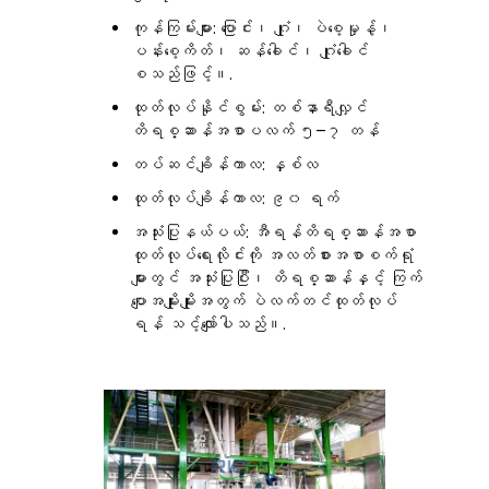
ကုန်ကြမ်းများ: ပြောင်း၊ ဂျုံ၊ ပဲစေ့မှုန့်၊
ပန်းစေ့ကိတ်၊ ဆန်ခေါင်၊ ဂျုံခေါင်
စသည်ဖြင့်။.
ထုတ်လုပ်နိုင်စွမ်း: တစ်နာရီလျှင်
တိရစ္ဆာန်အစာပလက် ၅–၇ တန်
တပ်ဆင်ချိန်ကာလ: နှစ်လ
ထုတ်လုပ်ချိန်ကာလ: ၉၀ ရက်
အသုံးပြုနယ်ပယ်: အီရန်တိရစ္ဆာန်အစာ
ထုတ်လုပ်ရေးလိုင်းကို အလတ်စားအစာစက်ရုံ
များတွင် အသုံးပြုပြီး၊ တိရစ္ဆာန်နှင့် ကြက်
ပျောအမျိုးမျိုးအတွက် ပဲလက်တင်ထုတ်လုပ်
ရန် သင့်လျော်ပါသည်။.