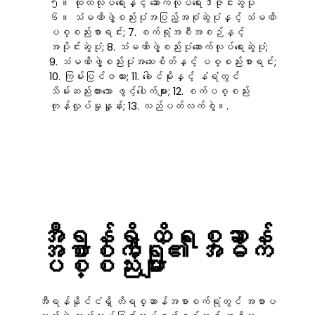
၅။ ထုတ်လုပ်ရေးနှင့် ဆောက်လုပ်ရေးဒီဇိုင်းဆွဲပုံ
၆။ သံမဏိဖွဲ့စည်းပုံအပြည့်အစုံဆွဲပုံနှင့် သံမဏိ
ပစ္စည်းစာရင်း; 7. စက်ရုံအစီအစဉ်နှင့်
အပိုင်းဆွဲပုံ; 8. သံမဏိဖွဲ့စည်းပုံဆောက်လုပ်ရေးဆွဲပုံ;
9. သံမဏိဖွဲ့စည်းပုံအသေးစိတ်နှင့် ပစ္စည်းစာရင်း;
10. ကြမ်းပြင်ဇယား; 11. ခေါင်မိုးနှင့် နံရံတွင်
သိမ်းဆည်းထားသော ဖွင့်ပေါက်များ; 12. စက်ပစ္စည်း
တုန်လှုပ်မှုနှုန်း; 13. လည်ပတ်လက်စွဲ။.
အီရန်ရှိ တိရစ္ဆာန်
အစာစက်ရုံ၏ အဓိက
ပစ္စည်းများ
အီရန်နိုင်ငံရှိ တိရစ္ဆာန်အစာစက်ရုံတွင် အစာပ