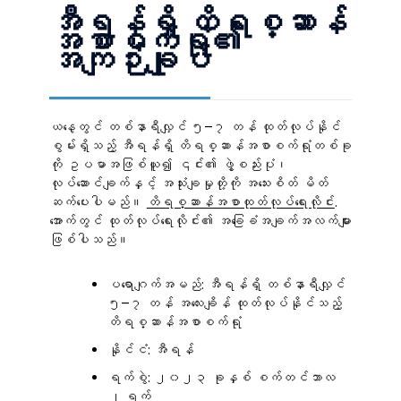
အီရန်ရှိ တိရစ္ဆာန်
အစာစက်ရုံ၏
အကျဉ်းချုပ်
ယနေ့တွင် တစ်နာရီလျှင် ၅–၇ တန် ထုတ်လုပ်နိုင်
စွမ်းရှိသည့် အီရန်ရှိ တိရစ္ဆာန်အစာစက်ရုံတစ်ခု
ကို ဥပမာအဖြစ်ယူ၍ ၎င်း၏ ဖွဲ့စည်းပုံ၊
လုပ်ဆောင်ချက်နှင့် အသုံးချမှုတို့ကို အသေးစိတ် မိတ်
ဆက်ပေးပါမည်။
တိရစ္ဆာန်အစာထုတ်လုပ်ရေးလိုင်း
.
အောက်တွင် ထုတ်လုပ်ရေးလိုင်း၏ အခြေခံအချက်အလက်များ
ဖြစ်ပါသည်။
ပရောဂျက်အမည်: အီရန်ရှိ တစ်နာရီလျှင်
၅–၇ တန် အလေးချိန် ထုတ်လုပ်နိုင်သည့်
တိရစ္ဆာန်အစာစက်ရုံ
နိုင်ငံ: အီရန်
ရက်စွဲ: ၂၀၂၃ ခုနှစ် စက်တင်ဘာလ
၂ ရက်