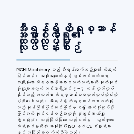
အီရန်ရှိ တိရစ္ဆာန်
အစာစက်ရုံ၏
ထုတ်လုပ်မှု
လုပ်ငန်းစဉ်
RICHI Machinery သည် အီရန်ဖောက်သည်များ၏ ထိရောက်
မြန်ဆန်၊ အလိုအလျောက်နှင့် စွမ်းအင်သက်သာစွာ
အမျိုးမျိုးသော တိရစ္ဆာန်အစာပလက်လက်များကို ထုတ်လုပ်
လိုသူများအတွက် တစ်နာရီလျှင် ၅–၇ တန် ထုတ်လုပ်
နိုင်သည့် အလတ်စား တိရစ္ဆာန်အစာထုတ်လုပ်လိုင်းကို
ပံ့ပိုးပေးပါသည်။ အီရန်ရှိ တိရစ္ဆာန်အစာစက်ရုံ
သည် ကုန်ကြမ်းပြင်ဆင်ခြင်းမှ စ၍ နောက်ဆုံးထုပ်ပိုး
ခြင်းအထိ လုပ်ငန်းစဉ်အားလုံးကို ဖုံးလွှမ်းကာ မော်ဂျူး
ဖွဲ့စည်းပုံ၊ တည်ငြိမ်မြဲသော လည်ပတ်မှု၊ လွယ်ကူသော
ထိန်းချုပ်မှုတို့ကို အသုံးပြုပြီး ISO နှင့် CE စံနှုန်းများ
နှင့် အပြည့်အဝ ကိုက်ညီပါသည်။.