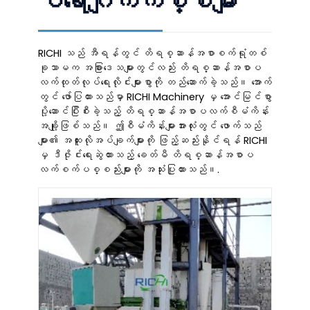
ပရောဂျက်ကိစ္စများ
RICHI သည် အီရန်တွင် တိရစ္ဆာန်အစာစက်ရုံတစ်
ခုသာမက အခြားဒေသများတွင်လည်း တိရစ္ဆာန်အစာပ
လက်ထုတ်လုပ်ရေးလိုင်းများစွာကို တည်ဆောက်ခဲ့သည်။ အောက်
တွင် ဖော်ပြထားသည်မှာ RICHI Machinery မှ အောင်မြင်စွာ
ပို့ဆောင်ပြီးစီးခဲ့သည့် တိရစ္ဆာန်အစာပလက်စီမံကိန်း
အချို့ဖြစ်သည်။ ဤစီမံကိန်းများအားလုံးတွင် ဖောက်သည်
များ၏ အထူးလိုအပ်ချက်များကို ဖြည့်ဆည်းနိုင်ရန် RICHI
မှ ဒီဇိုင်းရေးဆွဲထားသည့် ခေတ်မီ တိရစ္ဆာန်အစာပ
လက်စက်ပစ္စည်းများကို အသုံးပြုထားသည်။.