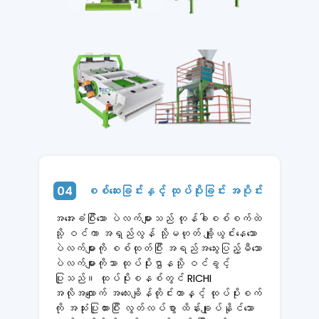
04
စစ်ဆေးခြင်းနှင့် ထုပ်ပိုးခြင်း အပိုင်း
အအေးခံပြီးသော ပဲလက်များသည် တုန်ခါစစ်စက်ထဲ
သို့ ဝင်ကာ အရှည်လွန် သို့မဟုတ် ချို့ယွင်းနေသော
ပဲလက်များကို စစ်ထုတ်ပြီး အရည်အသွေးပြည့်မီသော
ပဲလက်များကိုသာ ထုပ်ပိုးဌာနသို့ ဝင်ခွင့်
ပြုသည်။ ထုပ်ပိုးစနစ်တွင် RICHI
အလိုအလျောက် အလေးချိန်တိုင်းတာနှင့် ထုပ်ပိုးစက်
ကို အသုံးပြုထားပြီး လွတ်လပ်စွာ ထိန်းချုပ်နိုင်သော