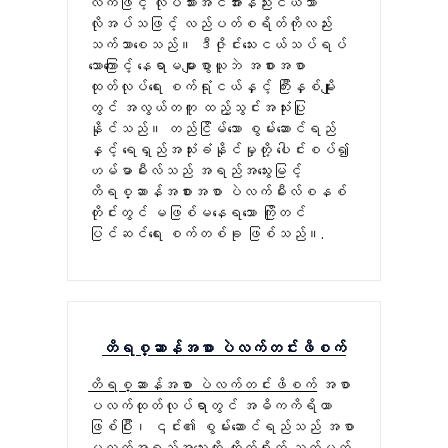
လက်ဖြင့် လုပ်သားအင်အားနည်းငယ်သာ
လိုအပ်သဖြင့် လည်ပတ်စရိတ်ကိုလည်း
သက်သာစေသည်။ ဒီဇိုင်းသေးငယ်သပ်ရပ်
သောကြောင့် နေရာမများစွာယူဘဲ အစားအစာ
ထုတ်လုပ်ရေး စက်ရုံငယ်နှင့် ကြီးနှစ်မျိုး
တွင် အလွယ်တကူ ထည့်သွင်းအသုံးပြု
နိုင်သည်။ တည်ငြိမ်သော စွမ်းဆောင်ရည်
နှင့် ရေရှည်အသုံးခံနိုင်မှုတို့ ပေါင်းစပ်၍
ဟမ်မာမီးလ်သည် အရည်အသွေးမြင့်
တိရစ္ဆာန်အစားအစာ ပဲလက်မီးလ်စနစ်
တိုင်းတွင် မဖြစ်မနေရသော ကြိုတင်
ပြင်ဆင်ရေး စက်တစ်ခု ဖြစ်သည်။.
တိရစ္ဆာန်အစာ ပဲလက်တင်းဖိစက်
တိရစ္ဆာန်အစာ ပဲလက်တင်းဖိစက်
အစာ
ပလက်ထုတ်လုပ်ရာတွင် အဓိကကိရိယာ
ဖြစ်ပြီး၊ ၎င်း၏ စွမ်းဆောင်ရည်သည် အစာ