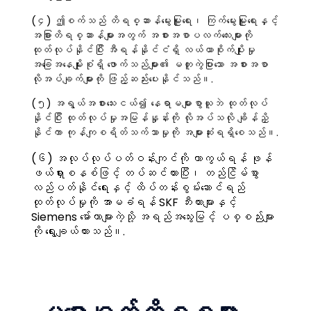
(၄) ဤစက်သည် တိရစ္ဆာန်မွေးမြူရေး၊ ကြက်မွေးမြူရေးနှင့်
အခြားတိရစ္ဆာန်များအတွက် အစားအစာပလက်လေးများကို
ထုတ်လုပ်နိုင်ပြီး အီရန်နိုင်ငံရှိ လယ်ယာစိုက်ပျိုးမှု
အခြေအနေမျိုးစုံရှိ ဖောက်သည်များ၏ မတူကွဲပြားသော အစားအစာ
လိုအပ်ချက်များကို ဖြည့်ဆည်းပေးနိုင်သည်။.
(၅) အရွယ်အစားသေးငယ်၍ နေရာမများစွာယူဘဲ ထုတ်လုပ်
နိုင်ပြီး ထုတ်လုပ်မှုအမြန်နှုန်းကို လိုအပ်သလို ချိန်ညှိ
နိုင်ကာ ကုန်ကျစရိတ်သက်သာမှုကို အများဆုံးရရှိစေသည်။.
(၆) အလုပ်လုပ်ပတ်ဝန်းကျင်ကို ကာကွယ်ရန် ဖုန်
ဖယ်ရှားစနစ်ဖြင့် တပ်ဆင်ထားပြီး၊ တည်ငြိမ်စွာ
လည်ပတ်နိုင်ရေးနှင့် ထိပ်တန်းစွမ်းဆောင်ရည်
ထုတ်လုပ်မှုကို အာမခံရန် SKF ဘီးယားများနှင့်
Siemens မော်တာများကဲ့သို့ အရည်အသွေးမြင့် ပစ္စည်းများ
ကို ရွေးချယ်ထားသည်။.