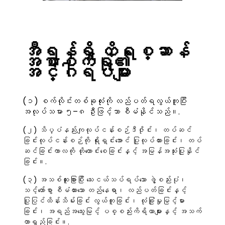
အီရန်ရှိ တိရစ္ဆာန်
အစာစက်ရုံ၏
အင်္ဂါရပ်များ
(၁) စက်လိုင်းတစ်ခုလုံးကို လည်ပတ်ရလွယ်ကူပြီး
အလုပ်သမား ၅–၈ ဦးဖြင့်သာ စီမံနိုင်သည်။.
(၂) သိပ္ပံနည်းကျလုပ်ငန်းစဉ်ဒီဇိုင်း၊ တပ်ဆင်
ခြင်းလုပ်ငန်းစဉ်ကို ရိုးရှင်းအောင် ပြုလုပ်ထားခြင်း၊ တပ်
ဆင်ခြင်းကာလကို တိုတောင်းစေခြင်းနှင့် အမြန်အသုံးပြုနိုင်
ခြင်း။.
(၃) အသစ်ထူးခြားပြီး သေးငယ်သပ်ရပ်သော ဖွဲ့စည်းပုံ၊
သင့်တော်စွာ စီမံထားသော တည်နေရာ၊ လည်ပတ်ခြင်းနှင့်
ပြုပြင်ထိန်းသိမ်းခြင်း လွယ်ကူခြင်း၊ လုံခြုံမှုမြင့်မား
ခြင်း၊ အရည်အသွေးမြင့် ပစ္စည်းကိရိယာများနှင့် အသက်
တာရှည်ခြင်း။.