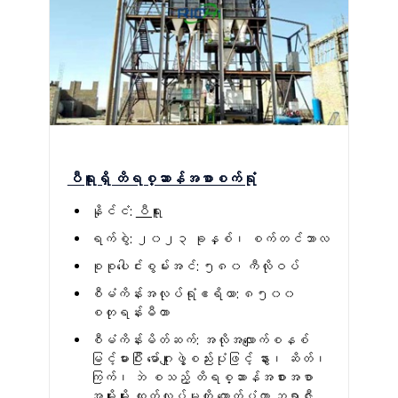
ပီရူးရှိ တိရစ္ဆာန်အစာစက်ရုံ
နိုင်ငံ:
ပီရူး
ရက်စွဲ: ၂၀၂၃ ခုနှစ်၊ စက်တင်ဘာလ
စုစုပေါင်းစွမ်းအင်: ၅၈၀ ကီလိုဝပ်
စီမံကိန်းအလုပ်ရုံဧရိယာ: ၈၅၀၀
စတုရန်းမီတာ
စီမံကိန်းမိတ်ဆက်: အလိုအလျောက်စနစ်
မြင့်မားပြီး မော်ဂျူးဖွဲ့စည်းပုံဖြင့် နွား၊ ဆိတ်၊
ကြက်၊ ဘဲ စသည့် တိရစ္ဆာန်အစားအစာ
အမျိုးမျိုး ထုတ်လုပ်မှုကို ထောက်ပံ့ကာ ဘရာဇီး