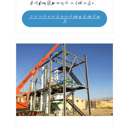
စိုက်ပျိုးရေးခြံများအတွက် သင့်တော်သည်။.
ဥဇဘက်စတန်အတွက် ဈေးနှုန်း တောင်းယူ
ပါ