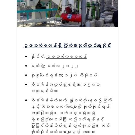
ဥဇဘက်စတန်ရှိ ကြက်စာထုတ်လုပ်ရေးလိုင်း
နိုင်ငံ:
ဥဇဘက်ကစ္စတန်
ရက်စွဲ: မတ်လ ၂၀၂၂
စုစုပေါင်းစွမ်းအား: ၁၂၀ ကီလိုဝပ်
စီမံကိန်းအလုပ်ရုံဧရိယာ: ၁၅၀၀
စတုရန်းမီတာ
စီမံကိန်းမိတ်ဆက်: ဤစက်ကို နေ့စဉ် ကြက်
နှင့် ဘဲအစာပလက်လေးများကို ထုတ်လုပ်ရန်
အသုံးပြုသည်။ စက်ပစ္စည်းသည်
ဖွဲ့စည်းပုံသေးငယ်ပြီး လည်ပတ်ရန်နှင့်
ပြုပြင်ထိန်းသိမ်းရန် လွယ်ကူသည်။ တစ်
ကိုယ်ပိုင်လယ်သမားများနှင့် အသေးစား