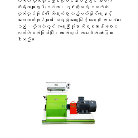
လက်တဲ ထုတ်လုပ်ခြင်းလုပ်ငန်းစဉ်တွင် အဓိက
ကိရိယာများစွာ ပါဝင်ကာ၊ ၎င်းတို့သည် ပလက်တဲ
ထုတ်လုပ်လိုင်း၏ ထိရောက်စွာ လည်ပတ်နိုင်ရေးနှင့်
အစာထုတ်ကုန်များ၏ အရည်အသွေးမြင့်မားရေးကို အာမခံပေး
သည်။ ထိုအထဲတွင် အရေးကြီးဆုံးမှာ တိရစ္ဆာန်အစာပ
လက်တဲစက်ဖြစ်ပြီး၊ အောက်တွင် အသေးစိတ် ဖော်ပြထား
ပါသည်။