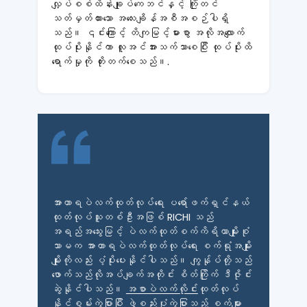
လျှပ်စစ်ထိန်းချုပ်ကေဘင်နှင့် ကြိုတင်
သတ်မှတ်ထားသော အလေးချိန်အစီအစဉ်ပါရှိ
သည်။ ၎င်းကြောင့် တိကျမြင့်မားစွာ အလိုအလျောက်
ထုပ်ပိုးနိုင်ကာ လူအင်အားသက်သာစေပြီး ထုပ်ပိုးထိ
ရောက်မှုကို တိုးတက်စေသည်။.
အာဟာရပဲလက်ထုတ်လုပ်ရေး ပရော်ဖက်ရှင်နယ်
ထုတ်လုပ်သူတစ်ဦးအဖြစ် RICHI သည်
အရည်အသွေးမြင့် ပဲလက်ထုတ်စက်ကိရိယာမျိုးစုံ
သာမက အာဟာရပဲလက်ထုတ်လုပ်ရေး စက်ရုံအမျိုး
မျိုးကိုလည်း ပံ့ပိုးပေးနိုင်ပါသည်။ ကျွန်ုပ်တို့သည်
ဖောက်သည်လိုအပ်ချက်အတိုင်း စိတ်ကြိုက် ဒီဇိုင်း
ဆွဲနိုင်ပါသည်။
အစာပဲလက်လိုင်း
ထုတ်လုပ်
နိုင်စွမ်းကွဲပြားပြီး ဖွဲ့စည်းပုံကွဲပြားသည့် စက်များ