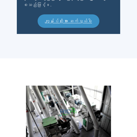
စသည်ဖြင့်။.
ကျွန်ုပ်တို့အား ဆက်သွယ်ပါ