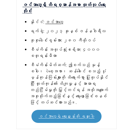
ဇင်ဘာဘွေရှိ တိရစ္ဆာန်အစာ ထုတ်လုပ်ရေး
လိုင်း
နိုင်ငံ:
ဇင်ဘာဘွေ
ရက်စွဲ: ၂၀၂၃ ခုနှစ် ဇန်နဝါရီလ
စုစုပေါင်းစွမ်းအား: ၂၈၀ ကီလိုဝပ်
စီမံကိန်း အလုပ်ရုံဧရိယာ: ၄၀၀၀
စတုရန်းမီတာ
စီမံကိန်းမိတ်ဆက်: ဤစက်သည် မုန့်
စပါး၊ ပဲစေ့အစာ၊ ဆန်ခေါင် စသည့် ပုံ
မှန်ကုန်ကြမ်းများကို ထိရောက်စွာ ပြုလုပ်နိုင်
ပြီး ထုတ်ကုန်၏ တိကျမှုနှင့် အာဟာရ
တည်ငြိမ်မှုကို မြှင့်တင်ရန် အလိုအလျောက်
အစုလိုက်ထည့်ခြင်းနှင့် ရောနှောခြင်းစနစ်
ဖြင့် တပ်ဆင်ထားသည်။.
ဇင်ဘာဘွေရဲ့ ဈေးနှုန်းကို ရယူပါ