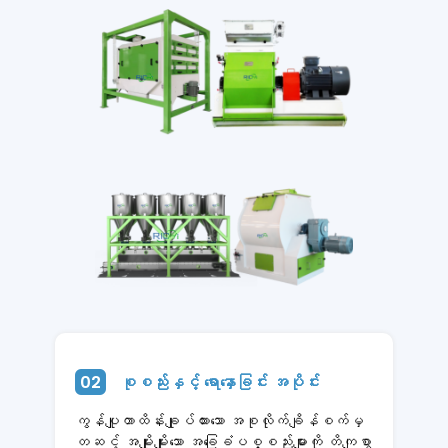
02
စုစည်းနှင့် ရောနှောခြင်း အပိုင်း
ကွန်ပျူတာထိန်းချုပ်ထားသော အစုလိုက်ချိန်စက်မှ
တဆင့် အမျိုးမျိုးသော အခြေခံပစ္စည်းများကို တိကျစွာ