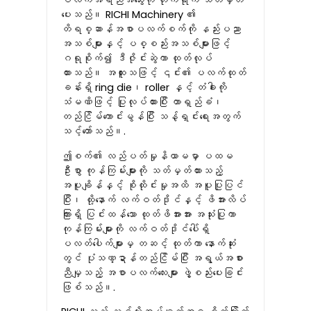
ပလက်အရည်အသွေးကို တိုက်ရိုက် သတ်မှတ်
ပေးသည်။ RICHI Machinery ၏
တိရစ္ဆာန်အစာပလက်စက်ကို နည်းပညာ
အသစ်များနှင့် ပစ္စည်းအသစ်များဖြင့်
ဂရုစိုက်၍ ဒီဇိုင်းဆွဲကာ ထုတ်လုပ်
ထားသည်။ အထူးသဖြင့် ၎င်း၏ ပလက်ထုတ်
ခန်းရှိ ring die၊ roller နှင့် တံခါးကို
သံမဏိဖြင့် ပြုလုပ်ထားပြီး တာရှည်ခံ၊
တည်ငြိမ်ကောင်းမွန်ပြီး သန့်ရှင်းရေးအတွက်
သင့်တော်သည်။.
ဤစက်၏ လည်ပတ်မှုနိယာမမှာ ပထမ
ဦးစွာ ကုန်ကြမ်းများကို သတ်မှတ်ထားသည့်
အပူချိန်နှင့် စိုထိုင်းမှုအထိ အပူပြုပြင်
ပြီး၊ ထို့နောက် လက်ဝတ်ဒိုင်နှင့် ဖိအားလိပ်
ကြားရှိ ပြင်းထန်သော ထုတ်ဖိအားအား အသုံးပြုကာ
ကုန်ကြမ်းများကို လက်ဝတ်ဒိုင်ပေါ်ရှိ
ပလတ်ပေါက်များမှ တဆင့် ထုတ်ကာ နောက်ဆုံး
တွင် ပုံသဏ္ဍာန်တည်ငြိမ်ပြီး အရွယ်အစား
ညီမျှသည့် အစာပလက်လေးများ ဖွဲ့စည်းပေးခြင်း
ဖြစ်သည်။.