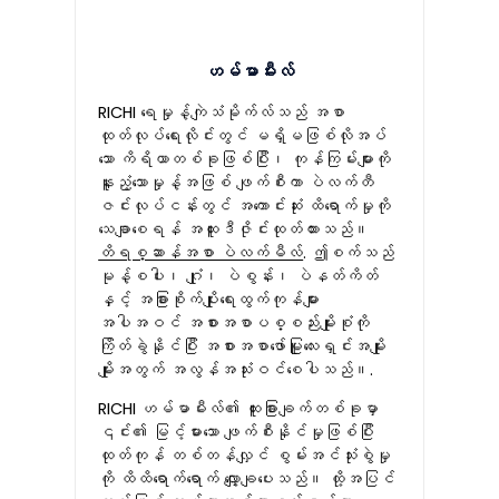
ဟမ်မာမီးလ်
RICHI ရေမှုန့်ကျဲသံမိုက်လ်သည် အစာ
ထုတ်လုပ်ရေးလိုင်းတွင် မရှိမဖြစ်လိုအပ်
သော ကိရိယာတစ်ခုဖြစ်ပြီး၊ ကုန်ကြမ်းများကို
နူးညံ့သောမှုန့်အဖြစ် ဖျက်စီးကာ ပဲလက်တီ
ဇင်းလုပ်ငန်းတွင် အကောင်းဆုံး ထိရောက်မှုကို
သေချာစေရန် အထူးဒီဇိုင်းထုတ်ထားသည်။
တိရစ္ဆာန်အစာ ပဲလက်မီလ်
. ဤစက်သည်
မုန့်စပါး၊ ဂျုံ၊ ပဲစွန်း၊ ပဲနတ်ကိတ်
နှင့် အခြားစိုက်ပျိုးရေးထွက်ကုန်များ
အပါအဝင် အစားအစာပစ္စည်းမျိုးစုံကို
ကြိတ်ခွဲနိုင်ပြီး အစားအစာဖော်မြူလေးရှင်းအမျိုး
မျိုးအတွက် အလွန်အသုံးဝင်စေပါသည်။.
RICHI ဟမ်မာမီးလ်၏ ထူးခြားချက်တစ်ခုမှာ
၎င်း၏ မြင့်မားသော ဖျက်စီးနိုင်မှုဖြစ်ပြီး
ထုတ်ကုန် တစ်တန်လျှင် စွမ်းအင်သုံးစွဲမှု
ကို ထိထိရောက်ရောက် လျှော့ချပေးသည်။ ထို့အပြင်