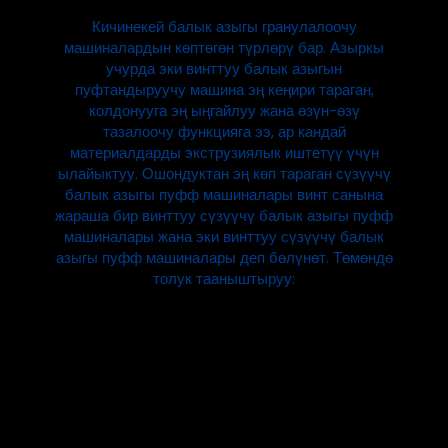
Кичинекей балык азыгы гранулалоочу
машиналардын көптөгөн түрлөрү бар. Азыркы
учурда эки винттуу балык азыгын
пуфтандыруучу машина эң кеңири тараган,
колдонууга эң ыңгайлуу жана өзүн-өзү
тазалоочу функцияга ээ, ар кандай
материалдарды экструзиялык иштетүү үчүн
ылайыктуу. Ошондуктан эң көп тараган сүзүүчү
балык азыгы пуфф машиналары винт санына
жараша бир винттуу сүзүүчү балык азыгы пуфф
машиналары жана эки винттуу сүзүүчү балык
азыгы пуфф машиналары деп бөлүнөт. Төмөндө
толук тааныштыруу: