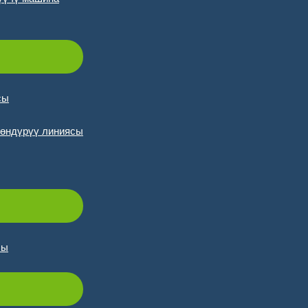
Кой азыгы үчүн гранулалоо маш
сы
үчүн жем гранулалоочу машинадан чыккан гранулалар көпт
 өндүрүү линиясы
к ылайык келет. Мындан тышкары, койлор үчүн жем гранул
RICHI Machinery компаниясы тарабынан жалпылан
Жаныбарлар үчүн тең салмактуу азык заттарды
камсыз кылыңыз
сы
Ал
жаныбарлардын азыгы үчүн гранулалоочу машина
Компьютердик башкаруу системасы аркылуу чийки заттын т
пропорциясын камсыздап, койдун азыгындагы ар кандай аз
заттардын тең салмактуулугун сактап, өсүү баскычы ар башк