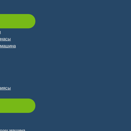
ы
инасы
 машина
ниясы
апаттагы гранулалоочу машиналар жогорку сапаттагы кой 
р үчүн пеллет пресстөөчү маши
үүчү машина