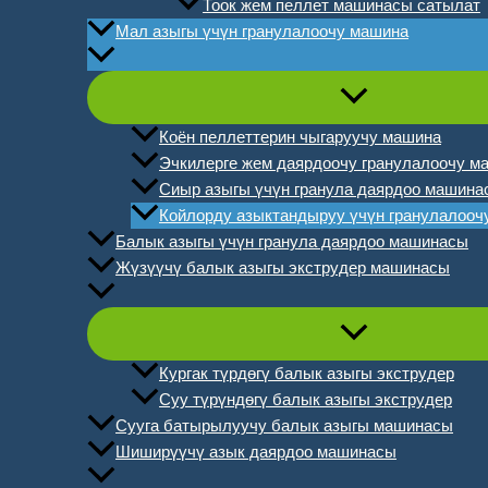
Тоок жем пеллет машинасы сатылат
Мал азыгы үчүн гранулалоочу машина
Коён пеллеттерин чыгаруучу машина
Эчкилерге жем даярдоочу гранулалоочу м
Сиыр азыгы үчүн гранула даярдоо машина
Койлорду азыктандыруу үчүн гранулалооч
Балык азыгы үчүн гранула даярдоо машинасы
Жүзүүчү балык азыгы экструдер машинасы
Кургак түрдөгү балык азыгы экструдер
Суу түрүндөгү балык азыгы экструдер
Сууга батырылуучу балык азыгы машинасы
Шиширүүчү азык даярдоо машинасы