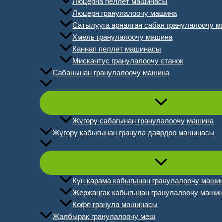
Люцерна пеллет машинасы
Люцерн гранулалоочу машина
Сатылууга арналган сабан гранулалоочу 
Хмель гранулалоочу машина
Каннап пеллет машинасы
Мискантус гранулалоочу станок
Сабанынан гранулалоочу машина
Жүгөрү сабагынан гранулалоочу машина
Жүгөрү кабыгынан гранула даярдоо машинасы
Күн карама кабыгынан гранулалоочу маши
Жержаңгак кабыгынан гранулалоочу маши
Кофе гранула машинасы
Кочкорлорд
Жалбырак гранулалоочу меш