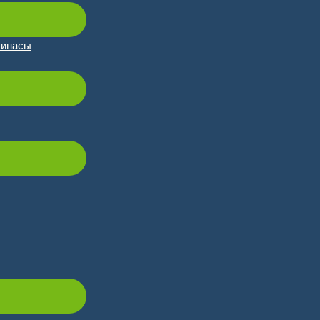
чкорлорду
ыктандыруу үчүн
шинасы
анулалоочу машин
ыгы үчүн гранулалоочу машина (эчки азыгы үчүн гранулало
 бул ар түрдүү чийки заттарды толук кандуу азыктык касиет
рга айландырууга арналган жабдуу, ал койлорго же эчкилер
мдүүлүк: 1,0–40 т/саат
 кубат: 22-315 кВт
енен байланышыңыз