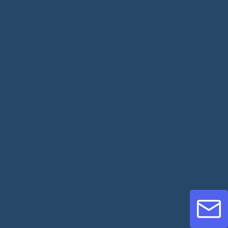
ллет машинасы деген эмне?
ордун азыгы үчүн пеллеттерди даярдоого арналган заманб