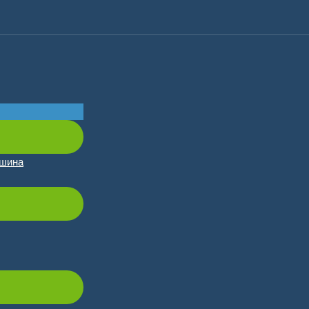
ашина