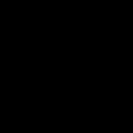
ашина
сы
у машина