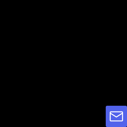
алган гранулаларды чыгаруучу пел
видеосу