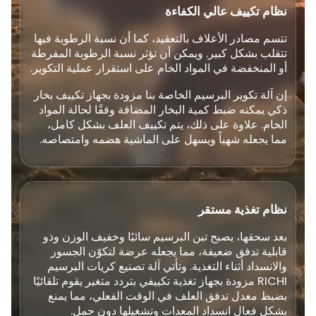
نظام تكييف عالي الكفاءة
تتسم مصادر الأعلاف بالتعقيد، كما أن نسبة الرطوبة فيها
تتقلب بشكل كبير. ويمكن أن تؤثر نسبة الرطوبة المفرطة
أو المنخفضة في المواد الخام على استقرار عملية التكوير.
إن آلة تكوير البرسيم الخاصة بنا مزودة بجهاز تكييف بخار
ذكي يمكنه ضبط كمية البخار المضافة وفقًا لحالة المواد
الخام. علاوة على ذلك، يتم تكييف العلف بشكل كامل،
مما يجعله شهياً ويسهل على الماشية هضمه وامتصاصه.
نظام تغذية مستقر
بعد سحقها، يصبح تبن البرسيم سائبًا وخفيف الوزن وذو
قابلية تدفق ضعيفة، مما يجعله عرضة لتكوّن الجسور
والانسداد أثناء التغذية. وتأتي آلة تصنيع كريات البرسيم
RICHI مزودة بجهاز تغذية تكييفي بتردد متغير يقوم تلقائيًا
بضبط معدل تدفق العلف في الوقت الفعلي، مما يمنع
بشكل فعال انسداد المعدات وتشغيلها دون حمل.