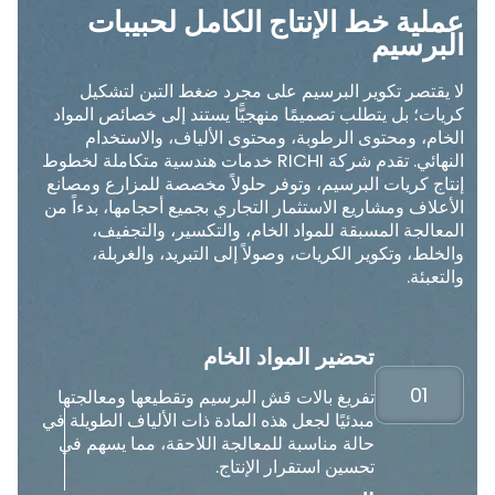
عملية خط الإنتاج الكامل لحبيبات
البرسيم
لا يقتصر تكوير البرسيم على مجرد ضغط التبن لتشكيل
كريات؛ بل يتطلب تصميمًا منهجيًّا يستند إلى خصائص المواد
الخام، ومحتوى الرطوبة، ومحتوى الألياف، والاستخدام
النهائي. تقدم شركة RICHI خدمات هندسية متكاملة لخطوط
إنتاج كريات البرسيم، وتوفر حلولاً مخصصة للمزارع ومصانع
الأعلاف ومشاريع الاستثمار التجاري بجميع أحجامها، بدءاً من
المعالجة المسبقة للمواد الخام، والتكسير، والتجفيف،
والخلط، وتكوير الكريات، وصولاً إلى التبريد، والغربلة،
والتعبئة.
تحضير المواد الخام
01
تفريغ بالات قش البرسيم وتقطيعها ومعالجتها
مبدئيًا لجعل هذه المادة ذات الألياف الطويلة في
حالة مناسبة للمعالجة اللاحقة، مما يسهم في
تحسين استقرار الإنتاج.