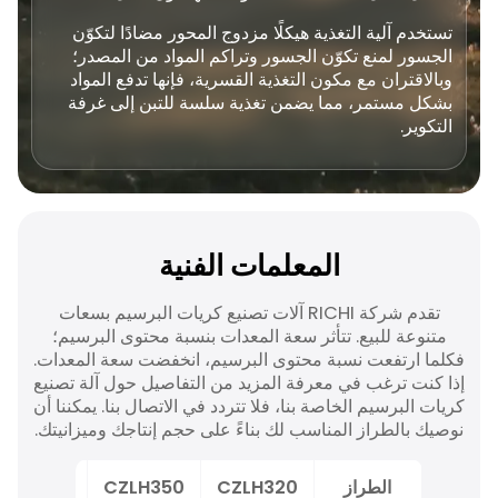
تستخدم آلية التغذية هيكلًا مزدوج المحور مضادًا لتكوّن
الجسور لمنع تكوّن الجسور وتراكم المواد من المصدر؛
وبالاقتران مع مكون التغذية القسرية، فإنها تدفع المواد
بشكل مستمر، مما يضمن تغذية سلسة للتبن إلى غرفة
التكوير.
المعلمات الفنية
تقدم شركة RICHI آلات تصنيع كريات البرسيم بسعات
متنوعة للبيع. تتأثر سعة المعدات بنسبة محتوى البرسيم؛
فكلما ارتفعت نسبة محتوى البرسيم، انخفضت سعة المعدات.
إذا كنت ترغب في معرفة المزيد من التفاصيل حول آلة تصنيع
كريات البرسيم الخاصة بنا، فلا تتردد في الاتصال بنا. يمكننا أن
نوصيك بالطراز المناسب لك بناءً على حجم إنتاجك وميزانيتك.
الطراز
CZLH320
CZLH350
CZLH420