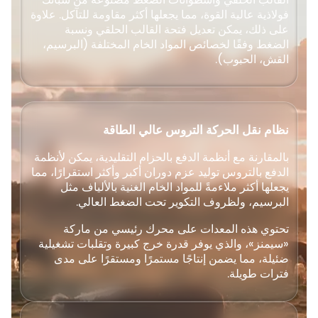
فولاذية عالية القوة، مما يجعلها أكثر مقاومة للتآكل. علاوة
على ذلك، يمكن تعديل فتحة القالب الحلقي ونسبة
الضغط وفقًا لخصائص المواد الخام المختلفة (البرسيم،
القش، الحبوب).
نظام نقل الحركة التروس عالي الطاقة
بالمقارنة مع أنظمة الدفع بالحزام التقليدية، يمكن لأنظمة
الدفع بالتروس توليد عزم دوران أكبر وأكثر استقرارًا، مما
يجعلها أكثر ملاءمةً للمواد الخام الغنية بالألياف مثل
البرسيم، ولظروف التكوير تحت الضغط العالي.
تحتوي هذه المعدات على محرك رئيسي من ماركة
«سيمنز»، والذي يوفر قدرة خرج كبيرة وتقلبات تشغيلية
ضئيلة، مما يضمن إنتاجًا مستمرًا ومستقرًا على مدى
فترات طويلة.