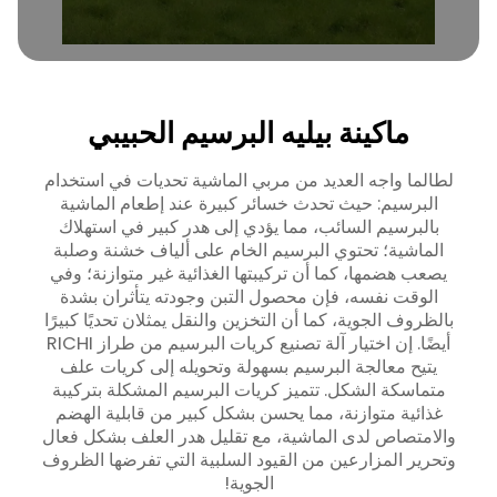
ماكينة بيليه البرسيم الحبيبي
لطالما واجه العديد من مربي الماشية تحديات في استخدام
البرسيم: حيث تحدث خسائر كبيرة عند إطعام الماشية
بالبرسيم السائب، مما يؤدي إلى هدر كبير في استهلاك
الماشية؛ تحتوي البرسيم الخام على ألياف خشنة وصلبة
يصعب هضمها، كما أن تركيبتها الغذائية غير متوازنة؛ وفي
الوقت نفسه، فإن محصول التبن وجودته يتأثران بشدة
بالظروف الجوية، كما أن التخزين والنقل يمثلان تحديًا كبيرًا
أيضًا. إن اختيار آلة تصنيع كريات البرسيم من طراز RICHI
يتيح معالجة البرسيم بسهولة وتحويله إلى كريات علف
متماسكة الشكل. تتميز كريات البرسيم المشكلة بتركيبة
غذائية متوازنة، مما يحسن بشكل كبير من قابلية الهضم
والامتصاص لدى الماشية، مع تقليل هدر العلف بشكل فعال
وتحرير المزارعين من القيود السلبية التي تفرضها الظروف
الجوية!