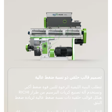
تصميم قالب حلقي ذو نسبة ضغط عالية
تتطلب البنية الليفية الرخوة للتبن قوة ضغط أكبر.
وتستخدم آلة تصنيع كريات البرسيم من طراز RICHI
هيكل قوالب حلقية ذات نسبة ضغط عالية لزيادة ضغط
البثق.
القالب الحلقي وأسطوانات الضغط مصنوعة من سبائك