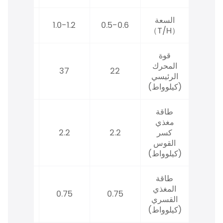
السعة
1.8-2.0
1.0-1.2
0.5-0.6
（T/H）
قوة
المحرك
90
37
22
الرئيسي
(كيلوواط)
طاقة
مغذي
كسر
2.2
2.2
3
القوس
(كيلوواط)
طاقة
المغذي
1.5
0.75
0.75
القسري
(كيلوواط)