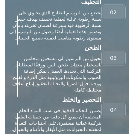
التجفيف
02
يخضع تبن البرسيم الطازج الذي يحتوي على
نسبة رطوبة عالية لعملية تجفيف بهدف خفض
نسبة الرطوبة فيه بسرعة لضمان تخزينه بأمان.
وتضمن هذه العملية أيضًا وصول تبن البرسيم إلى
مستوى رطوبة مناسب لعملية تصنيع الحبيبات.
الطحن
03
تحويل تبن البرسيم إلى مسحوق متجانس
باستخدام معدات طحن التبن. ووفقًا لمتطلبات
التركيبة التي يحددها العميل، يمكن إضافة
الحبوب والمكونات البروتينية مثل الذرة والقمح
ووجبة فول الصويا والنخالة لتحقيق إنتاج أعلاف
مختلطة كاملة.
التحضير والخلط
04
يضمن التحكم الدقيق في نسب المواد الخام
المختلفة أن تتمتع كل دفعة من حبيبات العلف
بتركيبة غذائية مستقرة، تلبي احتياجات التغذية
لمختلف الحيوانات مثل الأبقار والأغنام والخيول.