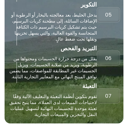
التكوير
05
يدخل الخليط، بعد معالجته بالبخار أو الرطوبة أو
الإضافات السائلة، إلى مطحنة كريات البرسيم،
حيث يتم تشكيل كريات البرسيم ذات الكثافة
المتجانسة والقوة العالية، والتي يسهل تخزينها
ونقلها تحت ضغط عالٍ.
التبريد والفحص
06
يقلل من درجة حرارة الجسيمات ومحتواها من
الرطوبة، ويزيد من صلابة الجسيمات، ويزيل
الجسيمات غير المطابقة للمواصفات، مما يضمن
توافق المنتج النهائي مع المعايير التجارية الثابتة.
التعبئة
07
تقوم بتكوين أنظمة التعبئة والتغليف الآلية وفقًا
لاحتياجات المبيعات لدى العملاء، مما يتيح تحقيق
تعبئة موحدة للجسيمات النهائية لتسهيل عمليات
النقل والتخزين والمبيعات التجارية.