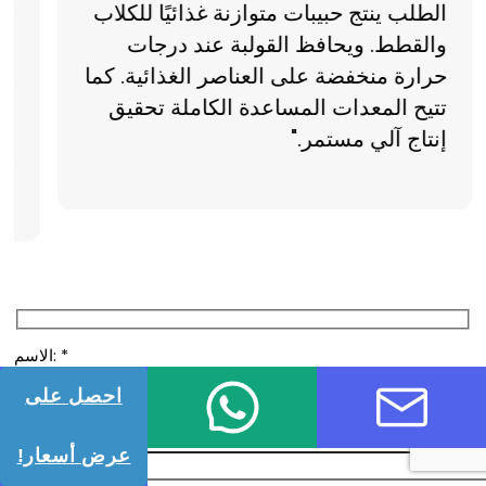
الطلب ينتج حبيبات متوازنة غذائيًا للكلاب
والقطط. ويحافظ القولبة عند درجات
بق
حرارة منخفضة على العناصر الغذائية. كما
تتيح المعدات المساعدة الكاملة تحقيق
عل
إنتاج آلي مستمر."
ال
أع
الاسم: *
احصل على
البريد الإلكتروني: *
عرض أسعار!